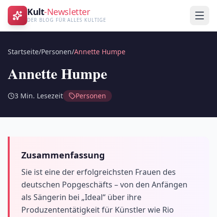
Kult
-Newsletter
DER BLOG FÜR ALLES KULTIGE
Startseite
/
Personen
/
Annette Humpe
Annette Humpe
3
Min. Lesezeit
Personen
Zusammenfassung
Sie ist eine der erfolgreichsten Frauen des
deutschen Popgeschäfts – von den Anfängen
als Sängerin bei „Ideal“ über ihre
Produzententätigkeit für Künstler wie Rio