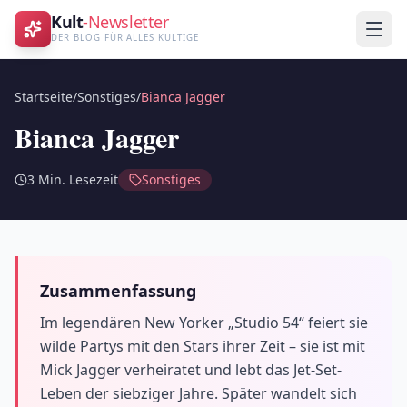
Kult
-Newsletter
DER BLOG FÜR ALLES KULTIGE
Startseite
/
Sonstiges
/
Bianca Jagger
Bianca Jagger
3
Min. Lesezeit
Sonstiges
Zusammenfassung
Im legendären New Yorker „Studio 54“ feiert sie
wilde Partys mit den Stars ihrer Zeit – sie ist mit
Mick Jagger verheiratet und lebt das Jet-Set-
Leben der siebziger Jahre. Später wandelt sich