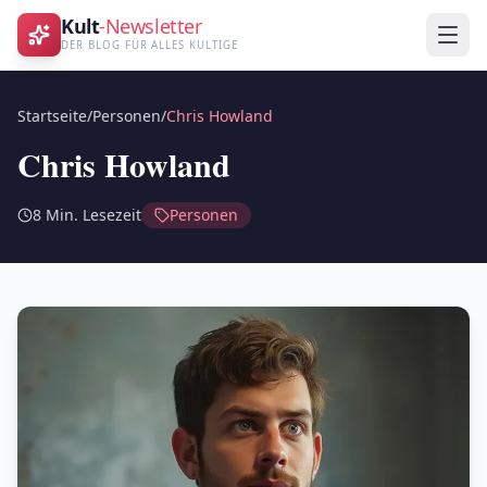
Kult
-Newsletter
DER BLOG FÜR ALLES KULTIGE
Startseite
/
Personen
/
Chris Howland
Chris Howland
8
Min. Lesezeit
Personen