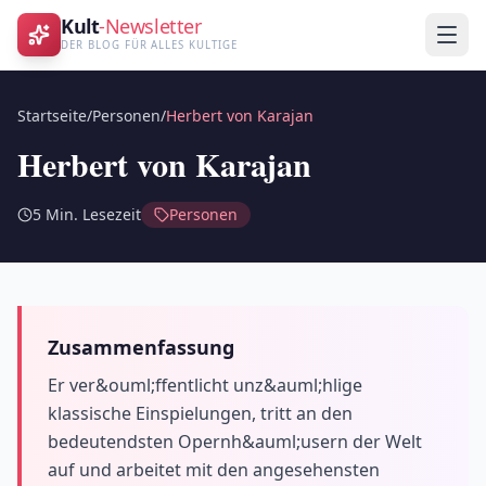
Kult
-Newsletter
DER BLOG FÜR ALLES KULTIGE
Startseite
/
Personen
/
Herbert von Karajan
Herbert von Karajan
5
Min. Lesezeit
Personen
Zusammenfassung
Er ver&ouml;ffentlicht unz&auml;hlige
klassische Einspielungen, tritt an den
bedeutendsten Opernh&auml;usern der Welt
auf und arbeitet mit den angesehensten