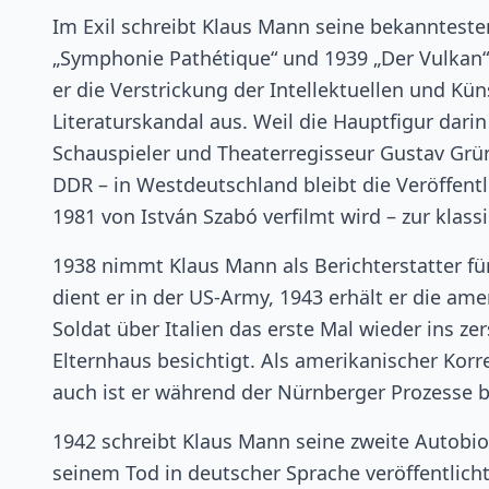
Im Exil schreibt Klaus Mann seine bekannteste
„Symphonie Pathétique“ und 1939 „Der Vulkan“
er die Verstrickung der Intellektuellen und Kü
Literaturskandal aus. Weil die Hauptfigur dar
Schauspieler und Theaterregisseur Gustav Grün
DDR – in Westdeutschland bleibt die Veröffent
1981 von István Szabó verfilmt wird – zur klass
1938 nimmt Klaus Mann als Berichterstatter fü
dient er in der US-Army, 1943 erhält er die a
Soldat über Italien das erste Mal wieder ins z
Elternhaus besichtigt. Als amerikanischer Kor
auch ist er während der Nürnberger Prozesse
1942 schreibt Klaus Mann seine zweite Autobio
seinem Tod in deutscher Sprache veröffentlicht