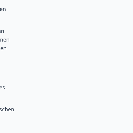
ren
en
onen
ten
es
ischen