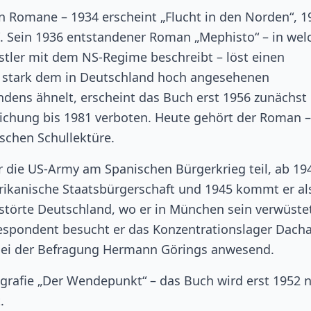
n Romane – 1934 erscheint „Flucht in den Norden“, 1
. Sein 1936 entstandener Roman „Mephisto“ – in we
nstler mit dem NS-Regime beschreibt – löst einen
in stark dem in Deutschland hoch angesehenen
dens ähnelt, erscheint das Buch erst 1956 zunächst 
lichung bis 1981 verboten. Heute gehört der Roman –
ischen Schullektüre.
r die US-Army am Spanischen Bürgerkrieg teil, ab 19
merikanische Staatsbürgerschaft und 1945 kommt er al
erstörte Deutschland, wo er in München sein verwüste
respondent besucht er das Konzentrationslager Dach
 bei der Befragung Hermann Görings anwesend.
grafie „Der Wendepunkt“ – das Buch wird erst 1952 
.