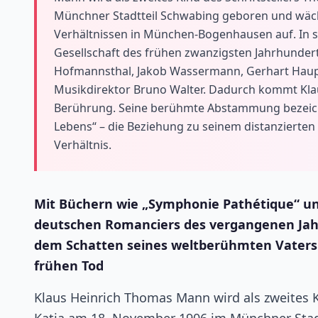
Münchner Stadtteil Schwabing geboren und wächst
Verhältnissen in München-Bogenhausen auf. In 
Gesellschaft des frühen zwanzigsten Jahrhunderts
Hofmannsthal, Jakob Wassermann, Gerhart Haup
Musikdirektor Bruno Walter. Dadurch kommt Klau
Berührung. Seine berühmte Abstammung bezeichne
Lebens“ – die Beziehung zu seinem distanzierten V
Verhältnis.
Mit Büchern wie „Symphonie Pathétique“ u
deutschen Romanciers des vergangenen Jahr
dem Schatten seines weltberühmten Vaters l
frühen Tod
Klaus Heinrich Thomas Mann wird als zweites 