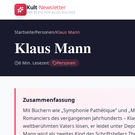
Kult
-Newsletter
DER BLOG FÜR ALLES KULTIGE
Startseite
/
Personen
/
Klaus Mann
Klaus Mann
6
Min. Lesezeit
Personen
Zusammenfassung
Mit Büchern wie „Symphonie Pathétique“ und „M
Romanciers des vergangenen Jahrhunderts – Klau
weltberühmten Vaters lösen, er leidet unter Dep
Mann wird als zweites Kind des Schriftstellers