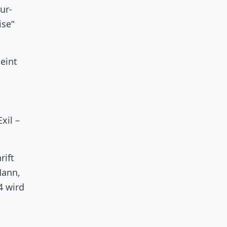
ur-
ise“
heint
xil –
rift
Mann,
4 wird