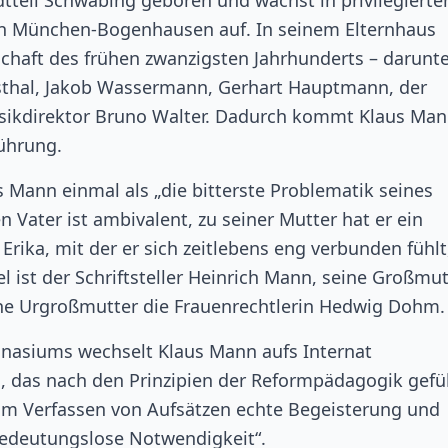
teil Schwabing geboren und wächst in privilegierte
 in München-Bogenhausen auf. In seinem Elternhaus
chaft des frühen zwanzigsten Jahrhunderts – darunte
sthal, Jakob Wassermann, Gerhart Hauptmann, der
sikdirektor Bruno Walter. Dadurch kommt Klaus Ma
rührung.
ann einmal als „die bitterste Problematik seines
 Vater ist ambivalent, zu seiner Mutter hat er ein
 Erika, mit der er sich zeitlebens eng verbunden fühlt
l ist der Schriftsteller Heinrich Mann, seine Großmut
ne Urgroßmutter die Frauenrechtlerin Hedwig Dohm.
asiums wechselt Klaus Mann aufs Internat
das nach den Prinzipien der Reformpädagogik gefü
beim Verfassen von Aufsätzen echte Begeisterung und
bedeutungslose Notwendigkeit“.