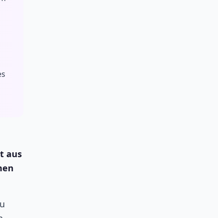
es
t aus
nen
au