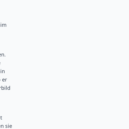
 im
en.
e
in
 er
rbild
t
en sie