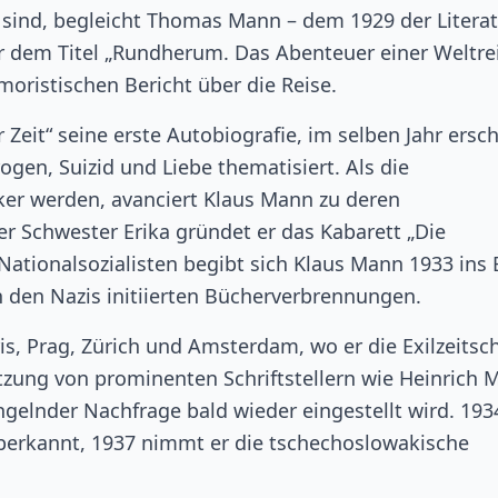
g sind, begleicht Thomas Mann – dem 1929 der Literat
er dem Titel „Rundherum. Das Abenteuer einer Weltre
oristischen Bericht über die Reise.
 Zeit“ seine erste Autobiografie, im selben Jahr ersc
gen, Suizid und Liebe thematisiert. Als die
ker werden, avanciert Klaus Mann zu deren
 Schwester Erika gründet er das Kabarett „Die
tionalsozialisten begibt sich Klaus Mann 1933 ins E
 den Nazis initiierten Bücherverbrennungen.
s, Prag, Zürich und Amsterdam, wo er die Exilzeitsch
tzung von prominenten Schriftstellern wie Heinrich 
elnder Nachfrage bald wieder eingestellt wird. 193
berkannt, 1937 nimmt er die tschechoslowakische