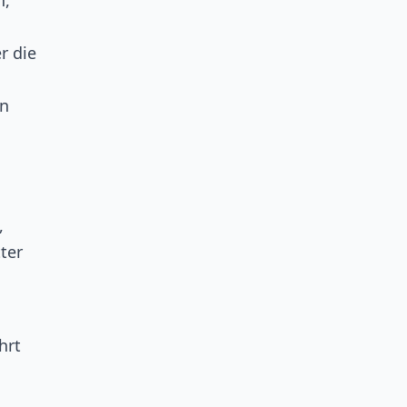
n,
r die
nn
,
ter
hrt