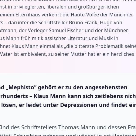
 in privilegierten, liberalen und großbürgerlichen
seinem Elternhaus verkehrt die Haute-Volèe der Münchner
 – darunter die Schriftsteller Bruno Frank, Hugo von
tmann, der Verleger Samuel Fischer und der Münchner
s Mann früh mit klassischer Literatur und Musik in
t Klaus Mann einmal als „die bitterste Problematik sein
ater ist ambivalent, zu seiner Mutter hat er ein herzliches
nd „Mephisto“ gehört er zu den angesehensten
hunderts – Klaus Mann kann sich zeitlebens nich
ösen, er leidet unter Depressionen und findet ei
Kind des Schriftstellers Thomas Mann und dessen Fr