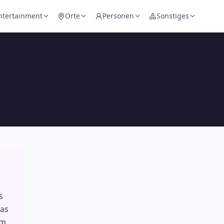
ntertainment
Orte
Personen
Sonstiges
s
mas
im