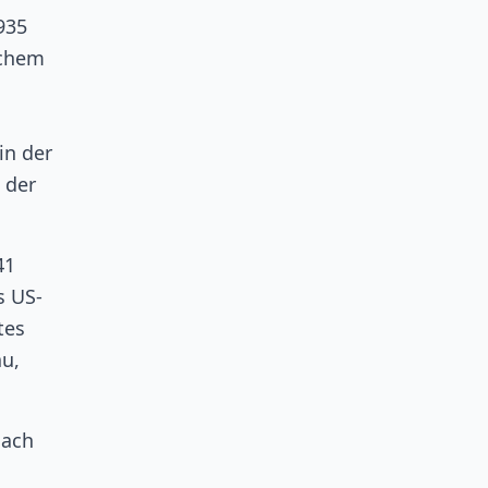
935
lchem
in der
 der
41
s US-
tes
au,
nach