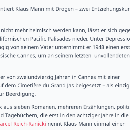
ntiert Klaus Mann mit Drogen – zwei Entziehungsku
nicht mehr heimisch werden kann, lässt er sich geg
alifornischen Pacific Palisades nieder. Unter Depressi
ängig von seinem Vater unternimmt er 1948 einen ers
ösische Cannes, um an seinem letzten, unvollendeten
r von zweiundvierzig Jahren in Cannes mit einer
uf dem Cimetière du Grand Jas beigesetzt – als einzig
ur Beerdigung.
k aus sieben Romanen, mehreren Erzählungen, polit
d Tagebüchern, die erst in den achtziger Jahre in die
arcel Reich-Ranicki
nennt Klaus Mann einmal einen