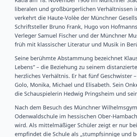
Katia am 18. November 1906 im Münchner Stadt
liberalen und großbürgerlichen Verhältnissen
verkehrt die Haute-Volèe der Münchner Gesells
Schriftsteller Bruno Frank, Hugo von Hofmann
Verleger Samuel Fischer und der Münchner Mu
früh mit klassischer Literatur und Musik in Be
Seine berühmte Abstammung bezeichnet Klaus M
Lebens“ – die Beziehung zu seinem distanzierten
herzliches Verhältnis. Er hat fünf Geschwister –
Golo, Monika, Michael und Elisabeth. Sein Onke
die Schauspielerin Hedwig Pringsheim und sei
Nach dem Besuch des Münchner Wilhelmsgymn
Odenwaldschule im hessischen Ober-Hambach, 
wird. Als mittelmäßiger Schüler zeigt er nur 
empfindet die Schule als „stumpfsinnige und 