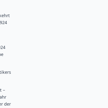
kehrt
1924
924
ne
tikers
t –
Jahr
er der