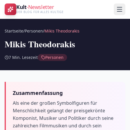
Kult
-Newsletter
DER BLOG FÜR ALLES KULTIGE
Startseite
/
Personen
/
Mikis Theodorakis
Mikis Theodorakis
7
Min. Lesezeit
Personen
Zusammenfassung
Als eine der großen Symbolfiguren für
Menschlichkeit gelangt der preisgekrönte
Komponist, Musiker und Politiker durch seine
zahlreichen Filmmusiken und durch sein