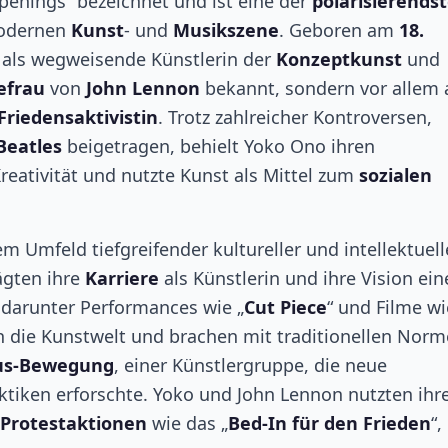
penings“ bezeichnet und ist eine der
polarisierends
modernen
Kunst
- und
Musikszene
. Geboren am
18.
g als wegweisende Künstlerin der
Konzeptkunst
und
efrau
von
John Lennon
bekannt, sondern vor allem
Friedensaktivistin
. Trotz zahlreicher Kontroversen,
Beatles
beigetragen, behielt Yoko Ono ihren
reativität und nutzte Kunst als Mittel zum
sozialen
m Umfeld tiefgreifender kultureller und intellektuell
ägten ihre
Karriere
als Künstlerin und ihre Vision ein
 darunter Performances wie „
Cut Piece
“ und Filme wi
in die Kunstwelt und brachen mit traditionellen Norm
us-Bewegung
, einer Künstlergruppe, die neue
ktiken erforschte. Yoko und John Lennon nutzten ihr
Protestaktionen
wie das „
Bed-In für den Frieden
“,