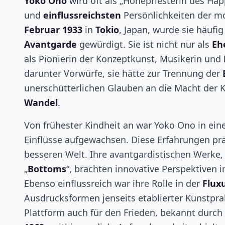
Yoko Ono
wird oft als „Hohepriesterin des Hap
und
einflussreichsten
Persönlichkeiten der 
Februar 1933
in
Tokio
, Japan, wurde sie häufi
Avantgarde
gewürdigt. Sie ist nicht nur als
Eh
als Pionierin der Konzeptkunst, Musikerin und
darunter Vorwürfe, sie hätte zur Trennung der
unerschütterlichen Glauben an die Macht der K
Wandel
.
Von frühester Kindheit an war Yoko Ono in eine
Einflüsse aufgewachsen. Diese Erfahrungen pr
besseren Welt. Ihre avantgardistischen Werke,
„
Bottoms
“, brachten innovative Perspektiven 
Ebenso einflussreich war ihre Rolle in der
Flux
Ausdrucksformen jenseits etablierter Kunstpra
Plattform auch für den Frieden, bekannt durch