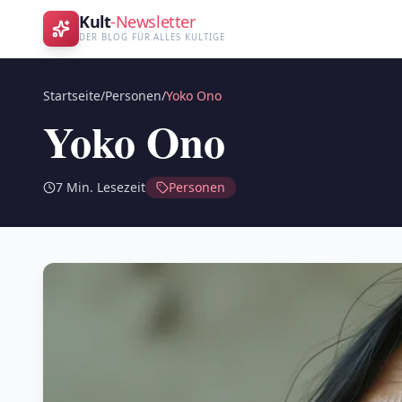
Kult
-Newsletter
DER BLOG FÜR ALLES KULTIGE
Startseite
/
Personen
/
Yoko Ono
Yoko Ono
7
Min. Lesezeit
Personen