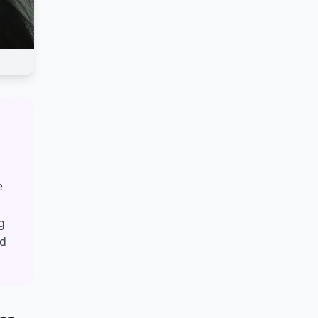
e
g
nd