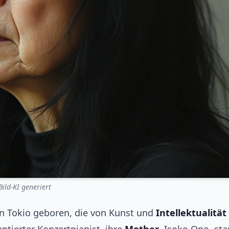
Bild-KI generiert
n Tokio geboren, die von Kunst und
Intellektualität
entierter Konzertpianist, ihre
Mother
, Isoko Ono, s