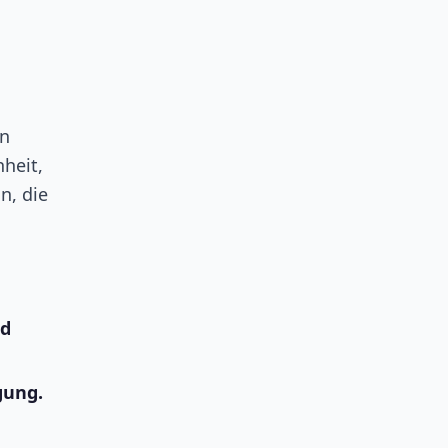
en
nheit,
n, die
nd
gung.