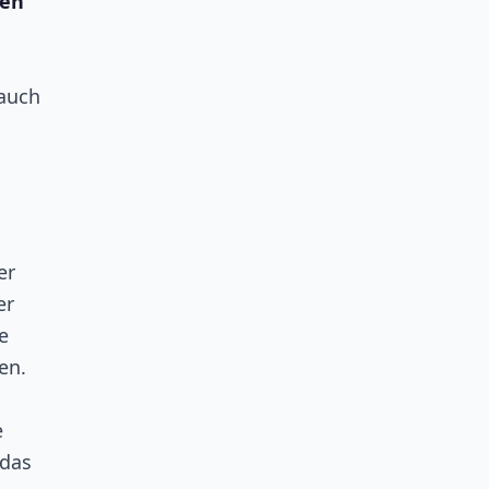
ten
 auch
er
er
e
en.
e
 das