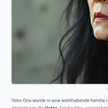
Yoko Ono wurde in eine wohlhabende Familie i
geprägt war. Ihr
Vater
, Eisuke Ono, war ein tal