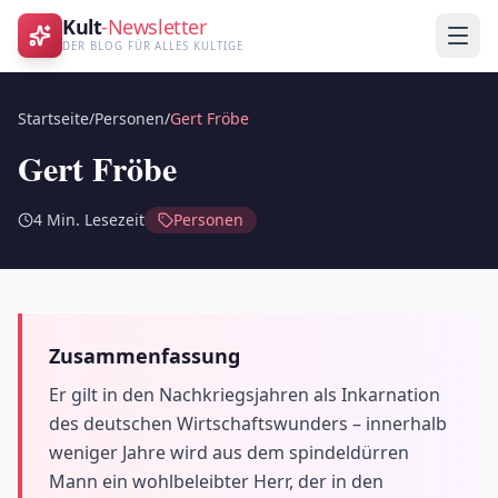
Kult
-Newsletter
DER BLOG FÜR ALLES KULTIGE
Startseite
/
Personen
/
Gert Fröbe
Gert Fröbe
4
Min. Lesezeit
Personen
Zusammenfassung
Er gilt in den Nachkriegsjahren als Inkarnation
des deutschen Wirtschaftswunders – innerhalb
weniger Jahre wird aus dem spindeldürren
Mann ein wohlbeleibter Herr, der in den