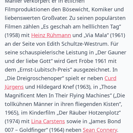
Manier verkörpert er in etlichen
Filmproduktionen den Bösewicht, Komiker und
liebenswerten Großvater. Zu seinen populärsten
Filmen zählen „Es geschah am helllichten Tag“
(1958) mit
Heinz Rühmann
und „Via Mala“ (1961)
an der Seite von Edith Schultze-Westrum. Für
seine schauspielerische Leistung in „Der Gauner
und der liebe Gott“ wird Gert Fröbe 1961 mit
dem „Ernst-Lubitsch-Preis“ ausgezeichnet. In
„Die Dreigroschenoper“ spielt er neben
Curd
Jürgens
und Hildegard Knef (1963), in „Those
Magnificent Men In Their Flying Machines“ („Die
tollkühnen Männer in ihren fliegenden Kisten“,
1965), im Kinderfilm „Der Räuber Hotzenplotz“
(1974) mit
Lina Carstens
sowie in „James Bond
007 – Goldfinger“ (1964) neben
Sean Connery
.