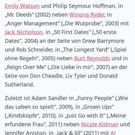
Emily Watson
und Philip Seymour Hoffman, in
„Mr. Deeds“ (2002) neben
Winona Ryder
, in
„Anger Management“ („Die Wutprobe“, 2003) mit
Jack Nicholson
, in „50 First Dates“ („50 erste
Dates“, 2004) an der Seite von Drew Barrymore
und Rob Schneider, in „The Longest Yard“ („Spiel
ohne Regeln“, 2005) neben
Burt Reynolds
und in
„Reign Over Me“ („Die Liebe in mir“, 2007) an der
Seite von Don Cheadle, Liv Tyler und Donald
Sutherland.
Zuletzt ist Adam Sandler in „Funny People“ („Wie
das Leben so spielt“, 2009), in „Grown Ups“
(„Kindsköpfe“, 2010), in „Just Go with It“ („Meine
erfundene Frau“, 2011) neben
Nicole Kidman
und
Jennifer Aniston, in „Jack & Jill“ (2011) mit
Al