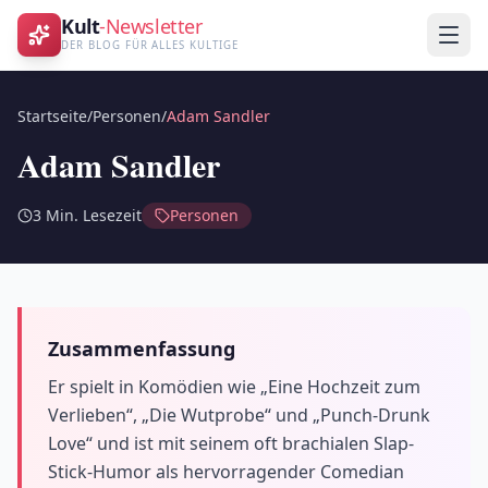
Kult
-Newsletter
DER BLOG FÜR ALLES KULTIGE
Startseite
/
Personen
/
Adam Sandler
Adam Sandler
3
Min. Lesezeit
Personen
Zusammenfassung
Er spielt in Komödien wie „Eine Hochzeit zum
Verlieben“, „Die Wutprobe“ und „Punch-Drunk
Love“ und ist mit seinem oft brachialen Slap-
Stick-Humor als hervorragender Comedian