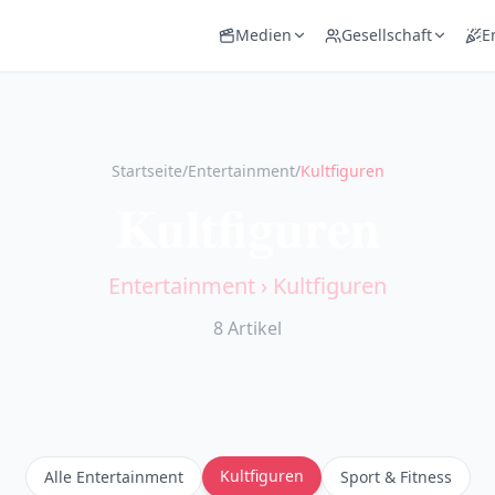
Medien
Gesellschaft
E
Startseite
/
Entertainment
/
Kultfiguren
Kultfiguren
Entertainment
›
Kultfiguren
8
Artikel
Kultfiguren
Alle
Entertainment
Sport & Fitness