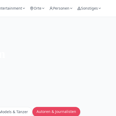
ntertainment
Orte
Personen
Sonstiges
n
Autoren & Journalisten
Models & Tänzer