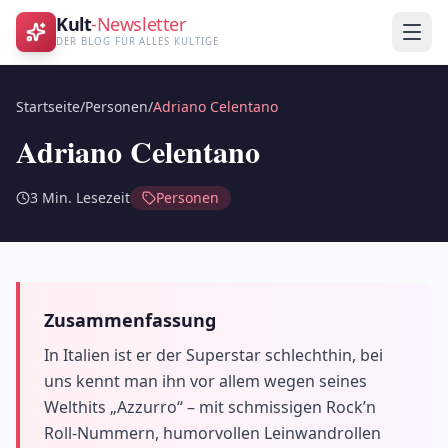
Kult
-Newsletter
DER BLOG FÜR ALLES KULTIGE
Startseite
/
Personen
/
Adriano Celentano
Adriano Celentano
3
Min. Lesezeit
Personen
Zusammenfassung
In Italien ist er der Superstar schlechthin, bei
uns kennt man ihn vor allem wegen seines
Welthits „Azzurro“ – mit schmissigen Rock’n
Roll-Nummern, humorvollen Leinwandrollen