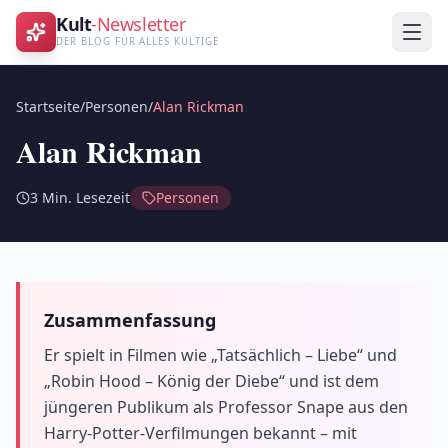
Kult
-Newsletter
DER BLOG FÜR ALLES KULTIGE
Startseite
/
Personen
/
Alan Rickman
Alan Rickman
3
Min. Lesezeit
Personen
Zusammenfassung
Er spielt in Filmen wie „Tatsächlich – Liebe“ und
„Robin Hood – König der Diebe“ und ist dem
jüngeren Publikum als Professor Snape aus den
Harry-Potter-Verfilmungen bekannt – mit