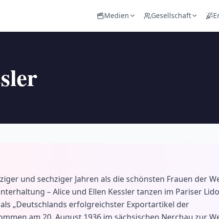
Medien
Gesellschaft
E
sler
ziger und sechziger Jahren als die schönsten Frauen der We
nterhaltung – Alice und Ellen Kessler tanzen im Pariser Lid
s „Deutschlands erfolgreichster Exportartikel der
r kommen am 20. August 1936 im sächsischen Nerchau zur We