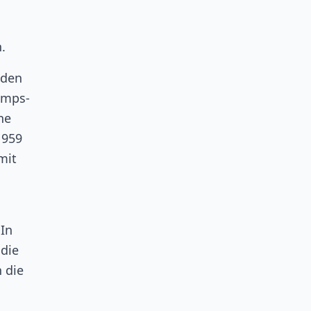
.
iden
amps-
ne
1959
mit
 In
 die
 die