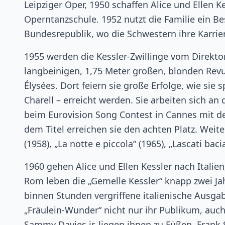
Leipziger Oper, 1950 schaffen Alice und Ellen
Operntanzschule. 1952 nutzt die Familie ein Be
Bundesrepublik, wo die Schwestern ihre Karrie
1955 werden die Kessler-Zwillinge vom Direktor
langbeinigen, 1,75 Meter großen, blonden Rev
Élysées. Dort feiern sie große Erfolge, wie si
Charell – erreicht werden. Sie arbeiten sich an
beim Eurovision Song Contest in Cannes mit de
dem Titel erreichen sie den achten Platz. Weite
(1958), „La notte e piccola“ (1965), „Lascati baci
1960 gehen Alice und Ellen Kessler nach Italien
Rom leben die „Gemelle Kessler“ knapp zwei Jah
binnen Stunden vergriffene italienische Ausga
„Fräulein-Wunder“ nicht nur ihr Publikum, au
Sammy Davies jr. liegen ihnen zu Füßen. Frank