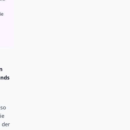
ie
n
ands
nso
ie
s der