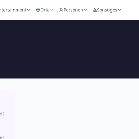
ntertainment
Orte
Personen
Sonstiges
lt
o
lt.