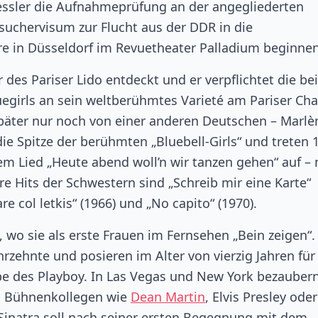
 Kessler die Aufnahmeprüfung an der angegliederten
suchervisum zur Flucht aus der DDR in die
re in Düsseldorf im Revuetheater Palladium beginnen
 des Pariser Lido entdeckt und er verpflichtet die be
uegirls an sein weltberühmtes Varieté am Pariser Ch
e später nur noch von einer anderen Deutschen – Marlè
 die Spitze der berühmten „Bluebell-Girls“ und treten 
m Lied „Heute abend woll’n wir tanzen gehen“ auf – 
re Hits der Schwestern sind „Schreib mir eine Karte“
are col letkis“ (1966) und „No capito“ (1970).
, wo sie als erste Frauen im Fernsehen „Bein zeigen“.
rzehnte und posieren im Alter von vierzig Jahren für
be des Playboy. In Las Vegas und New York bezaubern
ch Bühnenkollegen wie
Dean Martin
, Elvis Presley oder
 Sinatra soll nach seiner ersten Begegnung mit dem