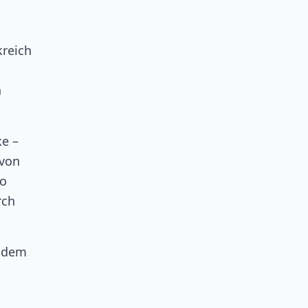
kreich
n
ke –
 von
go
rch
t dem