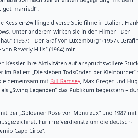
 got married!“.
 Kessler-Zwillinge diverse Spielfilme in Italien, Fran
ws. Unter anderem wirken sie in den Filmen „Der
hau“ (1957), „Der Graf von Luxemburg“ (1957), „Gräfi
 von Beverly Hills“ (1964) mit.
n Kessler ihre Aktivitäten auf anspruchsvollere Stüc
r im Ballett „Die sieben Todsünden der Kleinbürger“
n sie gemeinsam mit
Bill Ramsey
, Max Greger und Hu
als „Swing Legenden“ das Publikum begeistern – du
 mit der „Goldenen Rose von Montreux“ und 1987 mi
sgezeichnet. Für ihre Verdienste um die deutsch-
remio Capo Circe“.