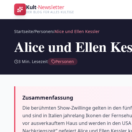
Kult
-Newsletter
DER BLOG FÜR ALLES KULTIGE
Startseite
/
Personen
/
Alice und Ellen Kessler
Alice und Ellen Kes
3
Min. Lesezeit
Personen
Zusammenfassung
Die berühmten Show-Zwillinge gelten in den fünf
und sind in Italien jahrelang Ikonen der Fernsehu
vor ausverkauftem Haus und werden in den USA al
Nachkriegszeit“ gefeiert Alice und Ellen Kessle