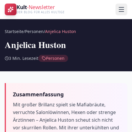
Kult
-Newsletter
DER BLOG FÜR ALLES KULTIGE
Startseite
/
Personen
/
Anjelica Huston
Anjelica Huston
3
Min. Lesezeit
Personen
Zusammenfassung
Mit großer Brillanz spielt sie Mafiabräute,
verruchte Salonlöwinnen, Hexen oder strenge
Ärztinnen – Anjelica Huston scheut sich nicht
vor skurrilen Rollen. Mit ihrer unterkühlten und