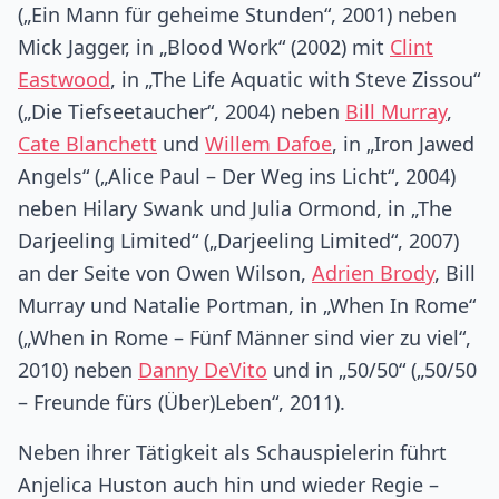
(„Ein Mann für geheime Stunden“, 2001) neben
Mick Jagger, in „Blood Work“ (2002) mit
Clint
Eastwood
, in „The Life Aquatic with Steve Zissou“
(„Die Tiefseetaucher“, 2004) neben
Bill Murray
,
Cate Blanchett
und
Willem Dafoe
, in „Iron Jawed
Angels“ („Alice Paul – Der Weg ins Licht“, 2004)
neben Hilary Swank und Julia Ormond, in „The
Darjeeling Limited“ („Darjeeling Limited“, 2007)
an der Seite von Owen Wilson,
Adrien Brody
, Bill
Murray und Natalie Portman, in „When In Rome“
(„When in Rome – Fünf Männer sind vier zu viel“,
2010) neben
Danny DeVito
und in „50/50“ („50/50
– Freunde fürs (Über)Leben“, 2011).
Neben ihrer Tätigkeit als Schauspielerin führt
Anjelica Huston auch hin und wieder Regie –