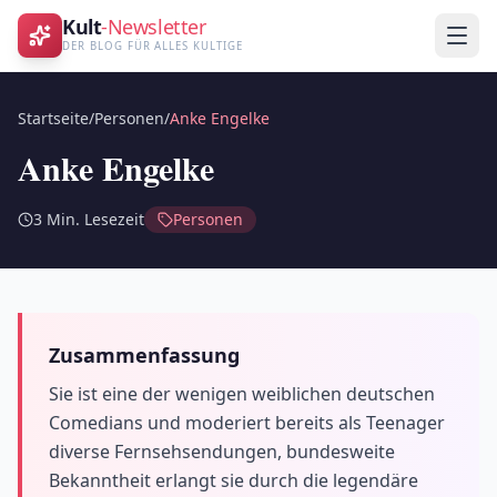
Kult
-Newsletter
DER BLOG FÜR ALLES KULTIGE
Startseite
/
Personen
/
Anke Engelke
Anke Engelke
3
Min. Lesezeit
Personen
Zusammenfassung
Sie ist eine der wenigen weiblichen deutschen
Comedians und moderiert bereits als Teenager
diverse Fernsehsendungen, bundesweite
Bekanntheit erlangt sie durch die legendäre