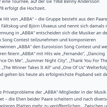
 eine Tournee, auf der sie 1968 Benny Andersson
8 erfolgt die Hochzeit.
te Hit von „ABBA“ – die Gruppe besteht aus den Paar
 Fältskog und Björn Ulvaeus und nennt sich damals 
ennung in „ABBA“ entscheiden sich die Musiker an d
n Song Contest teilzunehmen und komponieren
ewinnen „ABBA“ den Eurovision Song Contest und w
ren feiern „ABBA“ mit Hits wie „Fernando“, „Dancing
ance On Me“, „Summer Night City“, „Thank You For Th
 „The Winner Takes It All“ und „One Of Us“ Welterfol
nd gelten bis heute als erfolgreichste Popband seit d
e Privatprobleme der „ABBA“-Mitglieder in der Musik
t – die Ehen beider Paare scheitern und nach diver
weiteren Platten mehr zu veröffentlichen. „Zwischen 