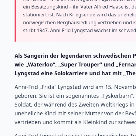
ein Besatzungskind – ihr Vater Alfred Haase ist 
stationiert ist. Nach Kriegsende wird das unehel
norwegischen Bergbausiedlung vertrieben und k
stirbt 1947. Anni-Frid Lyngstad wächst im schwed
Als Sängerin der legendären schwedischen P
wie „Waterloo“, „Super Trouper“ und „Fernan
Lyngstad eine Solokarriere und hat mit „Th
Anni-Frid „Frida“ Lyngstad wird am 15. Novem
geboren. Sie ist ein sogenanntes „Tyskerbarn“,
Soldat, der während des Zweiten Weltkriegs in 
uneheliche Kind mit seiner Mutter von der Be
vertrieben und kommt als Kleinkind zur schwed
Anni-Frid Lyngstad wächst im schwedischen Tors