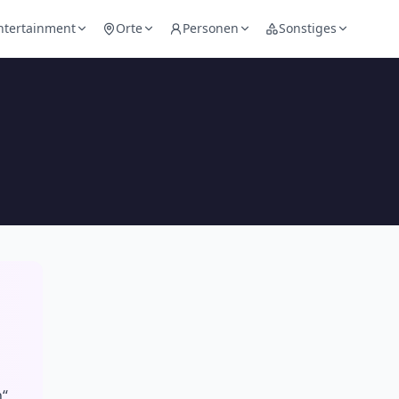
ntertainment
Orte
Personen
Sonstiges
“,