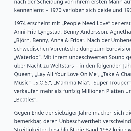
nach der Scheidung von ihrem ersten Mann auf
kennenlernt – 1970 verloben sich beide und 197
1974 erscheint mit „People Need Love“ der ers
Anni-Frid Lyngstad, Benny Andersson, Agnetha
„Björn, Benny, Anna & Frida“. Nach der Umben
schwedischen Vorentscheidung zum Eurovisio
„Waterloo“. Mit ihrem unbeschwerten Sound g
über Nacht zu Weltstars – in den folgenden Jah
Queen“, „Lay All Your Love On Me“, „Take A Ch
Music“, „S.O.S.“, „Mamma Mia“, „Super Trouper“,
verkaufen mehr als fünfzig Millionen Platten u
„Beatles“.
Gegen Ende der siebziger Jahre machen sich di
bemerkbar, deren Unbeschwertheit verschwinde
Streitigkeiten beschließt die Band 1982 keine 