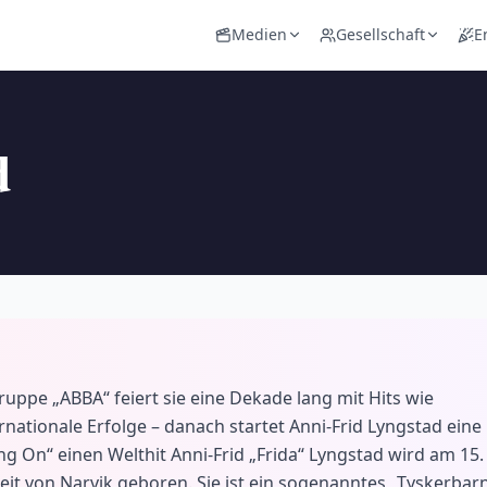
Medien
Gesellschaft
E
d
ppe „ABBA“ feiert sie eine Dekade lang mit Hits wie
nationale Erfolge – danach startet Anni-Frid Lyngstad eine
g On“ einen Welthit Anni-Frid „Frida“ Lyngstad wird am 15.
 von Narvik geboren. Sie ist ein sogenanntes „Tyskerbarn