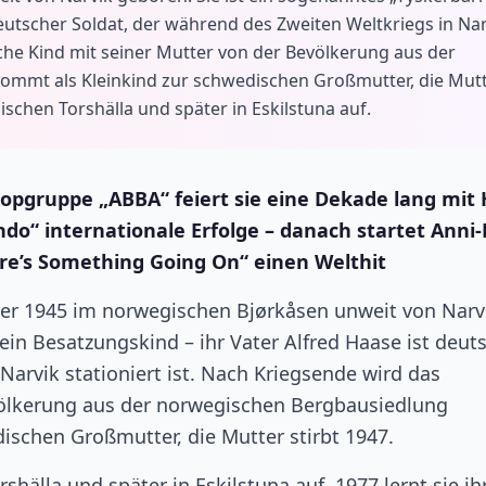
deutscher Soldat, der während des Zweiten Weltkriegs in Na
iche Kind mit seiner Mutter von der Bevölkerung aus der
ommt als Kleinkind zur schwedischen Großmutter, die Mut
ischen Torshälla und später in Eskilstuna auf.
opgruppe „ABBA“ feiert sie eine Dekade lang mit 
do“ internationale Erfolge – danach startet Anni-
ere’s Something Going On“ einen Welthit
ber 1945 im norwegischen Bjørkåsen unweit von Narv
 ein Besatzungskind – ihr Vater Alfred Haase ist deut
Narvik stationiert ist. Nach Kriegsende wird das
völkerung aus der norwegischen Bergbausiedlung
ischen Großmutter, die Mutter stirbt 1947.
hälla und später in Eskilstuna auf. 1977 lernt sie ih