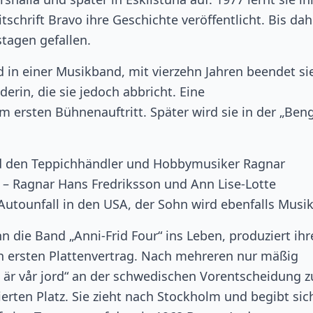
chrift Bravo ihre Geschichte veröffentlicht. Bis dah
stagen gefallen.
d in einer Musikband, mit vierzehn Jahren beendet si
erin, die sie jedoch abbricht. Eine
em ersten Bühnenauftritt. Später wird sie in der „Ben
tad den Teppichhändler und Hobbymusiker Ragnar
– Ragnar Hans Fredriksson und Ann Lise-Lotte
Autounfall in den USA, der Sohn wird ebenfalls Musik
 die Band „Anni-Frid Four“ ins Leben, produziert ihr
ren ersten Plattenvertrag. Nach mehreren nur mäßig
g är vår jord“ an der schwedischen Vorentscheidung 
ierten Platz. Sie zieht nach Stockholm und begibt sic