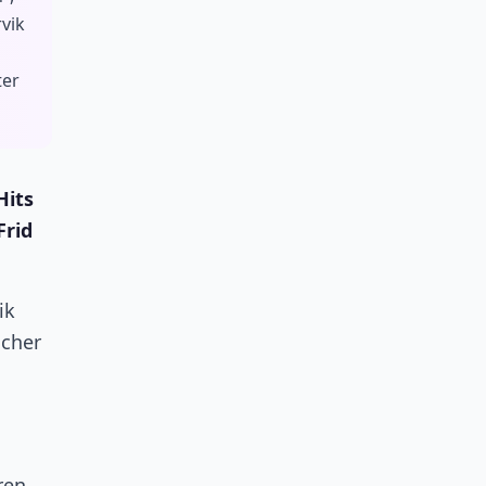
rvik
ter
Hits
Frid
ik
scher
ren