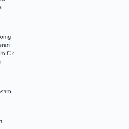
s
Going
aran
em für
n
insam
n
n