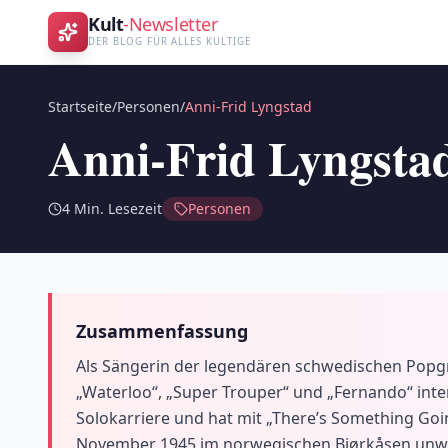
Kult
-Newsletter
DER BLOG FÜR ALLES KULTIGE
Startseite
/
Personen
/
Anni-Frid Lyngstad
Anni-Frid Lyngsta
4
Min. Lesezeit
Personen
Zusammenfassung
Als Sängerin der legendären schwedischen Popgru
„Waterloo“, „Super Trouper“ und „Fernando“ inter
Solokarriere und hat mit „There’s Something Goin
November 1945 im norwegischen Bjørkåsen unweit