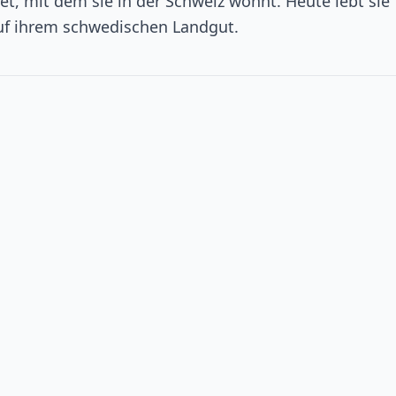
et, mit dem sie in der Schweiz wohnt. Heute lebt sie
uf ihrem schwedischen Landgut.