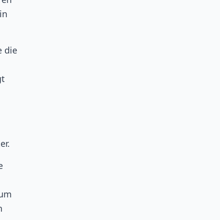
in
e die
gt
er.
e
zum
h