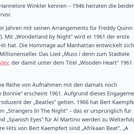
 Hannelore Winkler kennen – 1946 heiraten die beide
rvor.
ger Jahren mit seinen Arrangements für Freddy Quinn 
). Mit „Wonderland by Night“ wird er 1961 der erste
Hit hat. Die Hommage auf Manhattan entwickelt sich
illionenseller. Das Lied „Muss i denn zum Städtele
sley
, der damit unter dem Titel „Wooden Heart“ 1961
ine Reihe von Aufnahmen mit den damals noch
My Bonnie“ erscheint 1961. Aufgrund dieses Engagem
roduzent der „Beatles“ gelten. 1966 hat Bert Kaempfe
n „Strangers In The Night“ – das er ursprünglich für
nd „Spanish Eyes“ für Al Martino werden zu Welterfo
re Hits von Bert Kaempfert sind „Afrikaan Beat“, „A