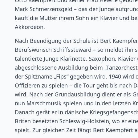
Otto Kaempfert und seiner Frau Helene geboren
Mark Schmerzensgeld – das der Junge aufgrund 
kauft die Mutter ihrem Sohn ein Klavier und be
Akkordeon.
Nach Beendigung der Schule ist Bert Kaempfert
Berufswunsch Schiffssteward – so meldet ihn se
talentierte Junge Klarinette, Saxophon, Klavi
abgeschlossene Ausbildung beim „Tanzorcheste
der Spitzname „Fips“ gegeben wird. 1940 wird 
Offizieren zu spielen – die Tour geht bis nac
wird. Nach der Grundausbildung dient er als G
nun Marschmusik spielen und in den letzten K
Danach gerät er in dänische Kriegsgefangensc
Briten besetzten Schleswig-Holstein, wo er ein
spielt. Zur gleichen Zeit fängt Bert Kaempfer