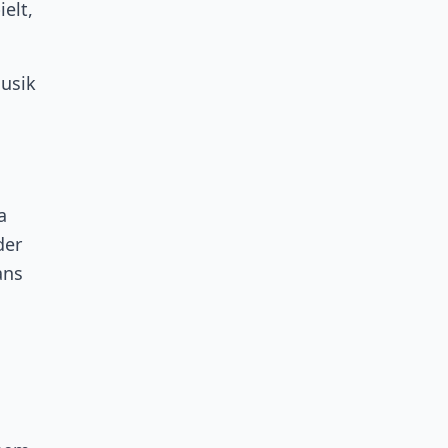
elt,
usik
a
der
ans