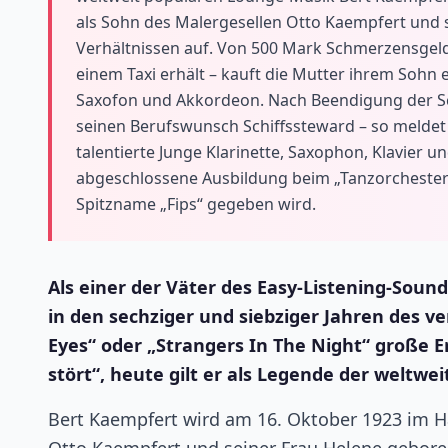
als Sohn des Malergesellen Otto Kaempfert und 
Verhältnissen auf. Von 500 Mark Schmerzensgeld
einem Taxi erhält – kauft die Mutter ihrem Sohn e
Saxofon und Akkordeon. Nach Beendigung der Sch
seinen Berufswunsch Schiffssteward – so meldet i
talentierte Junge Klarinette, Saxophon, Klavier 
abgeschlossene Ausbildung beim „Tanzorchester 
Spitzname „Fips“ gegeben wird.
Als einer der Väter des Easy-Listening-Sou
in den sechziger und siebziger Jahren des 
Eyes“ oder „Strangers In The Night“ große E
stört“, heute gilt er als Legende der weltw
Bert Kaempfert wird am 16. Oktober 1923 im H