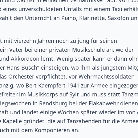
 und wächst in einfachen Verhältnissen auf. Von 50
eines unverschuldeten Unfalls mit einem Taxi erhäl
zahlt den Unterricht an Piano, Klarinette, Saxofon u
 mit vierzehn Jahren noch zu jung für seinen
in Vater bei einer privaten Musikschule an, wo der
er und Akkordeon lernt. Wenig später kann er dann oh
r Hans Busch“ einsteigen, wo ihm als jüngstem Mitg
das Orchester verpflichtet, vor Wehrmachtssoldaten-
h Danzig, wo Bert Kaempfert 1941 zur Armee eingezoge
efreiter im Musikkorps auf Sylt und muss statt Tanz
riegswochen in Rendsburg bei der Flakabwehr dienen
haft und landet einige Wochen später wieder im von
e Kapelle gründet, die auf Tanzabenden für die Arme
t auch mit dem Komponieren an.