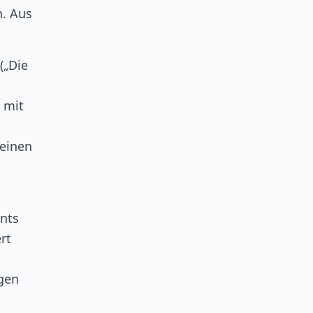
n. Aus
(„Die
 mit
 einen
ents
rt
lgen