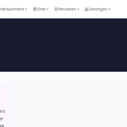
ntertainment
Orte
Personen
Sonstiges
ers
er
ek