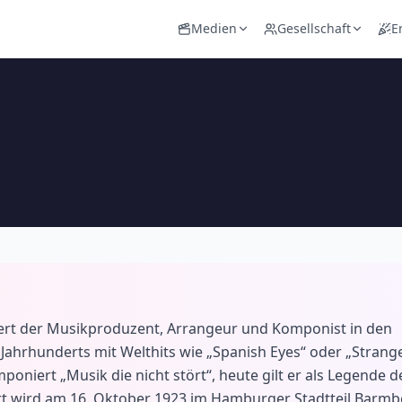
Medien
Gesellschaft
E
eiert der Musikproduzent, Arrangeur und Komponist in den
Jahrhunderts mit Welthits wie „Spanish Eyes“ oder „Strang
oniert „Musik die nicht stört“, heute gilt er als Legende d
t wird am 16. Oktober 1923 im Hamburger Stadtteil Barmb