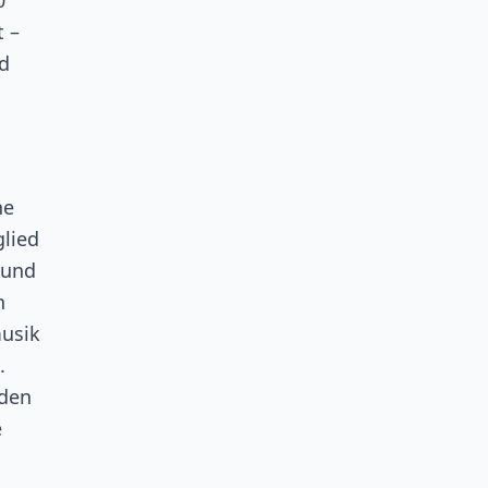
0
t –
nd
ne
lied
 und
n
musik
.
 den
e