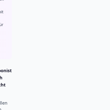
it
ür
ponist
sh
cht
llen