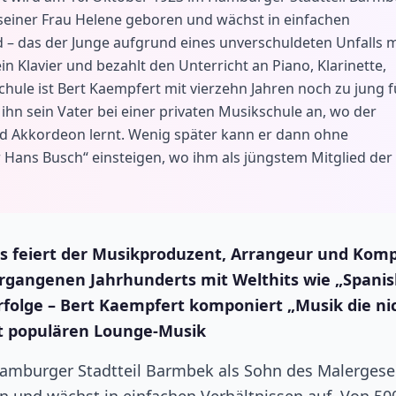
seiner Frau Helene geboren und wächst in einfachen
 – das der Junge aufgrund eines unverschuldeten Unfalls m
in Klavier und bezahlt den Unterricht an Piano, Klarinette,
ule ist Bert Kaempfert mit vierzehn Jahren noch zu jung f
hn sein Vater bei einer privaten Musikschule an, wo der
und Akkordeon lernt. Wenig später kann er dann ohne
Hans Busch“ einsteigen, wo ihm als jüngstem Mitglied der
nds feiert der Musikproduzent, Arrangeur und Kom
vergangenen Jahrhunderts mit Welthits wie „Spani
rfolge – Bert Kaempfert komponiert „Musik die ni
eit populären Lounge-Musik
amburger Stadtteil Barmbek als Sohn des Malergese