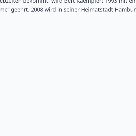
Lebzeiten bekommt, wird Bert Kaempfert 1993 mit e
Fame“ geehrt. 2008 wird in seiner Heimatstadt Hambur