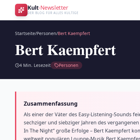
Kult
-Newsletter
DER BLOG FÜR ALLES KULTIGE
Startseite
/
Personen
/
Bert Kaempfert
Bert Kaempfert
4
Min. Lesezeit
Personen
Zusammenfassung
Als einer der Väter des Easy-Listening-Sounds f
sechziger und siebziger Jahren des vergangenen 
In The Night“ große Erfolge – Bert Kaempfert komp
weltweit populären Lounge-Musik Bert Kaempfer