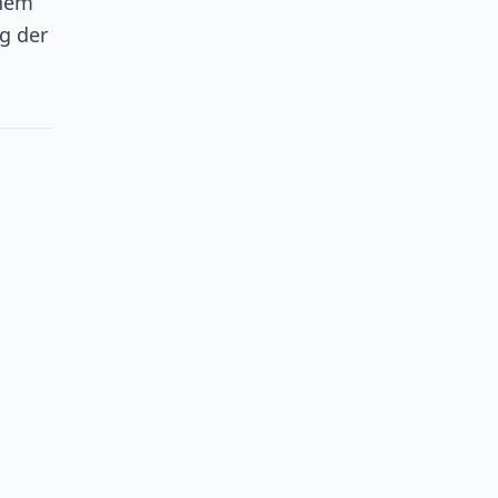
inem
g der