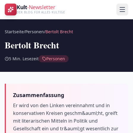
Kult
-Newsletter
DER BLOG FÜR ALLES KULTIGE
Startseite
/
Personen
/
Bertolt Brecht
Bertolt Brecht
5
Min. Lesezeit
Personen
Zusammenfassung
Er wird von den Linken vereinnahmt und in
konservativen Kreisen geschm&auml;ht, greift
mit literarischen Mitteln in Politik und
Gesellschaft ein und tr&auml;gt wesentlich zur