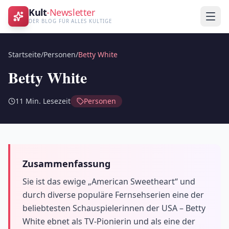
Kult
-Newsletter
DER BLOG FÜR ALLES KULTIGE
Startseite
/
Personen
/
Betty White
Betty White
11
Min. Lesezeit
Personen
Zusammenfassung
Sie ist das ewige „American Sweetheart“ und
durch diverse populäre Fernsehserien eine der
beliebtesten Schauspielerinnen der USA – Betty
White ebnet als TV-Pionierin und als eine der