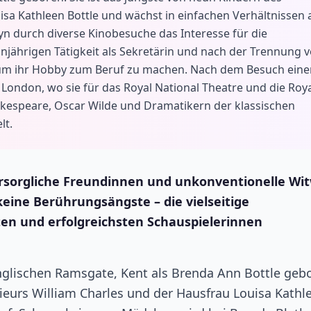
sa Kathleen Bottle und wächst in einfachen Verhältnissen 
n durch diverse Kinobesuche das Interesse für die
hnjährigen Tätigkeit als Sekretärin und nach der Trennung 
e, um ihr Hobby zum Beruf zu machen. Nach dem Besuch eine
 London, wo sie für das Royal National Theatre und die Roy
kespeare, Oscar Wilde und Dramatikern der klassischen
lt.
ürsorgliche Freundinnen und unkonventionelle Wi
eine Berührungsängste – die vielseitige
ten und erfolgreichsten Schauspielerinnen
nglischen Ramsgate, Kent als Brenda Ann Bottle geb
nieurs William Charles und der Hausfrau Louisa Kathl