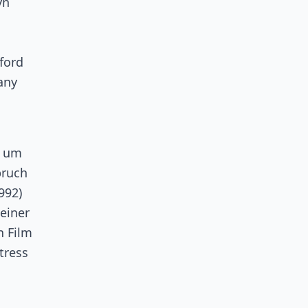
yn
ford
any
, um
bruch
992)
einer
n Film
tress