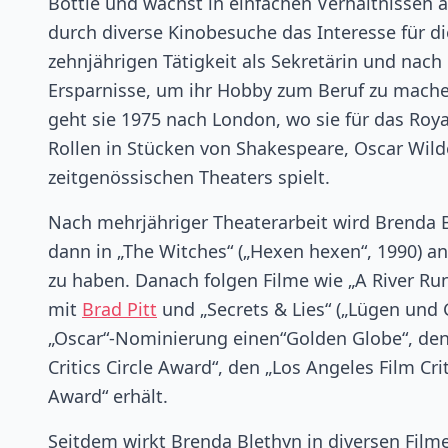
Bottle und wächst in einfachen Verhältnissen 
durch diverse Kinobesuche das Interesse für di
zehnjährigen Tätigkeit als Sekretärin und nach
Ersparnisse, um ihr Hobby zum Beruf zu mache
geht sie 1975 nach London, wo sie für das Ro
Rollen in Stücken von Shakespeare, Oscar Wil
zeitgenössischen Theaters spielt.
Nach mehrjähriger Theaterarbeit wird Brenda B
dann in „The Witches“ („Hexen hexen“, 1990) a
zu haben. Danach folgen Filme wie „A River Runs
mit
Brad Pitt
und „Secrets & Lies“ („Lügen und 
„Oscar“-Nominierung einen“Golden Globe“, den P
Critics Circle Award“, den „Los Angeles Film Cr
Award“ erhält.
Seitdem wirkt Brenda Blethyn in diversen Filme