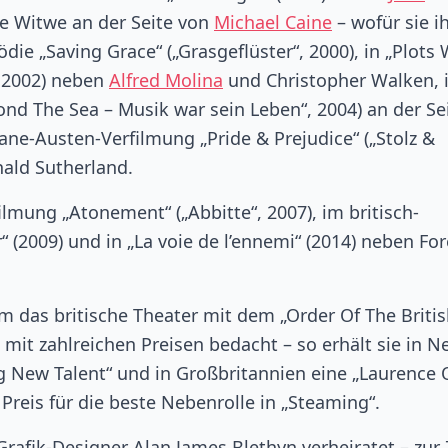
erte Witwe an der Seite von
Michael Caine
– wofür sie i
ie „Saving Grace“ („Grasgeflüster“, 2000), in „Plots 
, 2002) neben
Alfred Molina
und Christopher Walken, i
nd The Sea – Musik war sein Leben“, 2004) an der Se
ane-Austen-Verfilmung „Pride & Prejudice“ („Stolz &
nald Sutherland.
ilmung „Atonement“ („Abbitte“, 2007), im britisch-
“ (2009) und in „La voie de l’ennemi“ (2014) neben For
m das britische Theater mit dem „Order Of The Briti
mit zahlreichen Preisen bedacht – so erhält sie in N
 New Talent“ und in Großbritannien eine „Laurence O
reis für die beste Nebenrolle in „Steaming“.
rafik-Designer Alan James Blethyn verheiratet – zur 