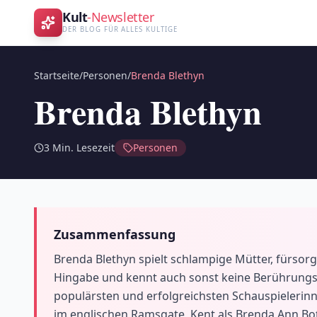
Kult
-Newsletter
DER BLOG FÜR ALLES KULTIGE
Startseite
/
Personen
/
Brenda Blethyn
Brenda Blethyn
3
Min. Lesezeit
Personen
Zusammenfassung
Brenda Blethyn spielt schlampige Mütter, fürsor
Hingabe und kennt auch sonst keine Berührungsäng
populärsten und erfolgreichsten Schauspielerin
im englischen Ramsgate, Kent als Brenda Ann Bot