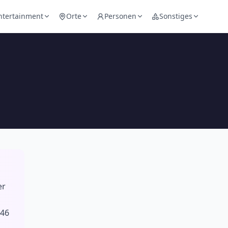
ntertainment
Orte
Personen
Sonstiges
er
946