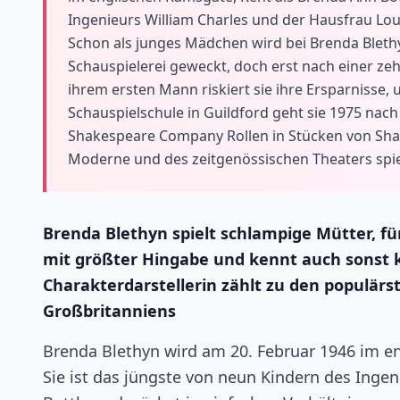
Ingenieurs William Charles und der Hausfrau Loui
Schon als junges Mädchen wird bei Brenda Blethy
Schauspielerei geweckt, doch erst nach einer ze
ihrem ersten Mann riskiert sie ihre Ersparniss
Schauspielschule in Guildford geht sie 1975 nach
Shakespeare Company Rollen in Stücken von Sha
Moderne und des zeitgenössischen Theaters spie
Brenda Blethyn spielt schlampige Mütter, f
mit größter Hingabe und kennt auch sonst k
Charakterdarstellerin zählt zu den populärs
Großbritanniens
Brenda Blethyn wird am 20. Februar 1946 im e
Sie ist das jüngste von neun Kindern des Inge