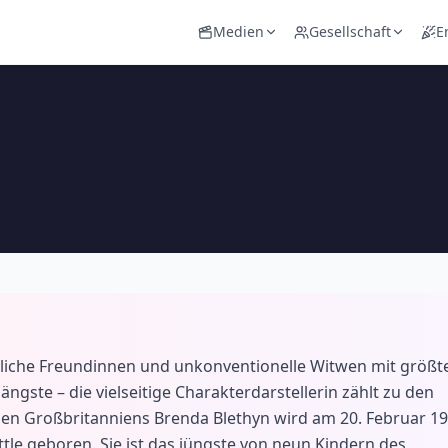
Medien
Gesellschaft
E
gliche Freundinnen und unkonventionelle Witwen mit größt
ste – die vielseitige Charakterdarstellerin zählt zu den
nen Großbritanniens Brenda Blethyn wird am 20. Februar 1
tle geboren. Sie ist das jüngste von neun Kindern des