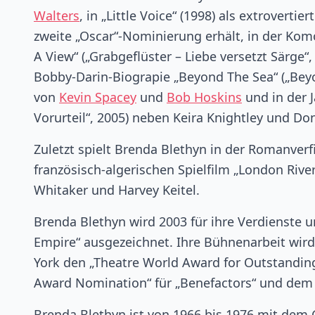
Walters
, in „Little Voice“ (1998) als extroverti
zweite „Oscar“-Nominierung erhält, in der Komöd
A View“ („Grabgeflüster – Liebe versetzt Särge“
Bobby-Darin-Biograpie „Beyond The Sea“ („Beyo
von
Kevin Spacey
und
Bob Hoskins
und in der J
Vorurteil“, 2005) neben Keira Knightley und Do
Zuletzt spielt Brenda Blethyn in der Romanverf
französisch-algerischen Spielfilm „London River
Whitaker und Harvey Keitel.
Brenda Blethyn wird 2003 für ihre Verdienste u
Empire“ ausgezeichnet. Ihre Bühnenarbeit wird 
York den „Theatre World Award for Outstanding
Award Nomination“ für „Benefactors“ und dem P
Brenda Blethyn ist von 1966 bis 1976 mit dem G