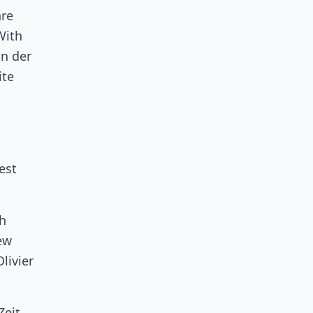
hre
With
n der
ite
est
sh
ew
livier
Zeit