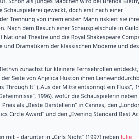
auf. Schon als junges Mädchen wird bei Brenda Bleth
e Schauspielerei geweckt, doch erst nach einer
 der Trennung von ihrem ersten Mann riskiert sie ihre
n. Nach dem Besuch einer Schauspielschule in Guild
yal National Theatre und die Royal Shakespeare Comp
de und Dramatikern der klassischen Moderne und des
lethyn zunächst für kleinere Fernsehrollen entdeckt
n der Seite von Anjelica Huston ihren Leinwanddurch
 Through It“ („Aus der Mitte entspringt ein Fluss“, 1
Geheimnisse“, 1996), wofür die Schauspielerin neben 
reis als „Beste Darstellerin“ in Cannes, den „Londo
itics Circle Award“ und den „Evening Standard Best Ac
n mit – darunter in „Girls Night“ (1997) neben
Julie