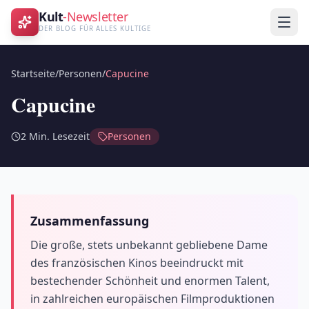
Kult
-Newsletter
DER BLOG FÜR ALLES KULTIGE
Startseite
/
Personen
/
Capucine
Capucine
2
Min. Lesezeit
Personen
Zusammenfassung
Die große, stets unbekannt gebliebene Dame
des französischen Kinos beeindruckt mit
bestechender Schönheit und enormen Talent,
in zahlreichen europäischen Filmproduktionen