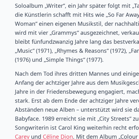
Soloalbum „Writer“, ein Jahr später folgt mit „
die Künstlerin schafft mit Hits wie „So Far Away“
Woman“ einen eigenen Musikstil, der nachhalti
wird mit vier „Grammys“ ausgezeichnet, verkau
bleibt fünfundzwanzig Jahre lang das bestverk
„Music“ (1971), „Rhymes & Reasons“ (1972), „Fa
(1976) und „Simple Things“ (1977).
Nach dem Tod ihres dritten Mannes und einigen
Anfang der achtziger Jahre aus dem Musikgeschä
Jahre in der Friedensbewegung engagiert, macht
stark. Erst ab dem Ende der achtziger Jahre ve
Abständen neue Alben – unterstützt wird sie da
Babyface. 1989 erreicht sie mit „City Streets“ 
Songwriterin ist Carol King weiterhin recht erf
Carey
und
Céline Dion
. Mit dem Album „Colour