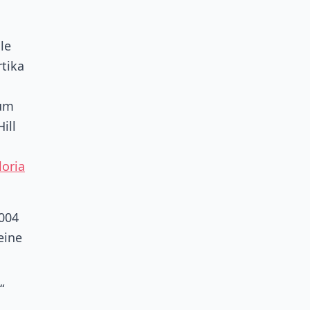
le
rtika
bum
ill
loria
2004
eine
“