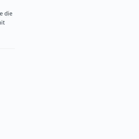
e die
it