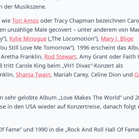
n der Musikszene.
n wie
Tori Amos
oder Tracy Chapman bezeichnen Caro
rden unzählige Male gecovert – unter anderem von Ma
y“),
Kylie Minogue
(„The Locomotion“),
Mary J. Blige
You Still Love Me Tomorrow“). 1996 erscheint das Al
 Aretha Franklin,
Rod Stewart
, Amy Grant oder Faith H
 tritt Carole King beim „VH1 Divas“-Konzert als
nklin,
Shania Twain
, Mariah Carey, Celine Dion und
G
kern sehr gelobte Album „Love Makes The World“ und 
e in den USA wieder auf Konzertreise, danach folgt 
 Of Fame“ und 1990 in die „Rock And Roll Hall Of Fame