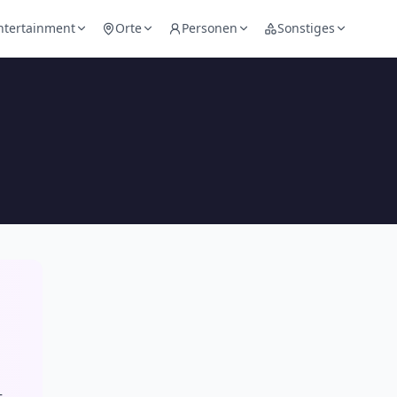
ntertainment
Orte
Personen
Sonstiges
–