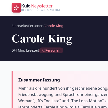
Kult
-Newsletter
DER BLOG FÜR ALLES KULTIGE
Startseite
/
Personen
/
Carole King
Carole King
4
Min. Lesezeit
Personen
Zusammenfassung
Mehr als dreihundert von ihr geschriebene Songs
Friedensbewegung und Sprachrohr einer ganzen G
Woman“, „It’s Too Late“ und „The Loco-Motion“ 
Jahrhunderts Carole King wird als Carol Klein am