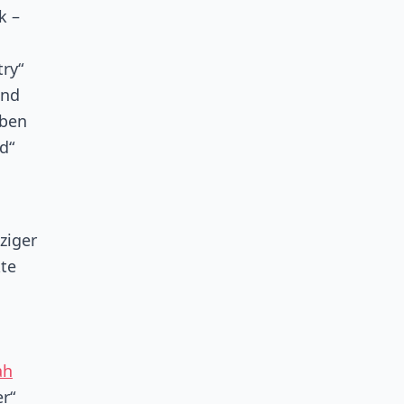
k –
ry“
und
lben
d“
ziger
kte
ah
r“