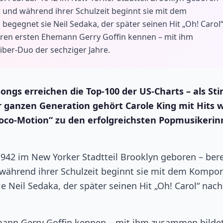
cht und während ihrer Schulzeit beginnt sie mit dem
begegnet sie Neil Sedaka, der später seinen Hit „Oh! Carol
ihren ersten Ehemann Gerry Goffin kennen – mit ihm
ber-Duo der sechziger Jahre.
ongs erreichen die Top-100 der US-Charts – als S
 ganzen Generation gehört Carole King mit Hits w
Loco-Motion“ zu den erfolgreichsten Popmusikeri
 1942 im New Yorker Stadtteil Brooklyn geboren – bere
nd während ihrer Schulzeit beginnt sie mit dem Kompo
e Neil Sedaka, der später seinen Hit „Oh! Carol“ nach
mann Gerry Goffin kennen – mit ihm zusammen bildet