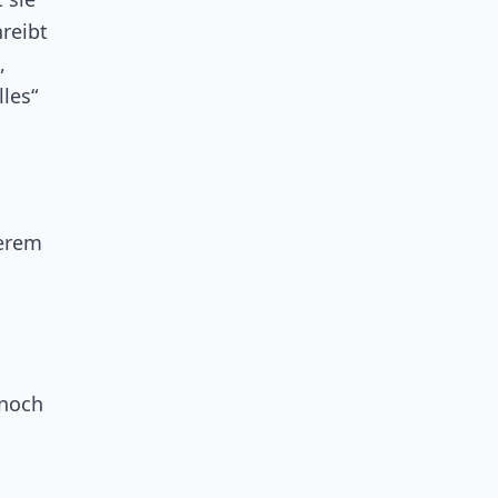
reibt
,
les“
derem
m
 noch