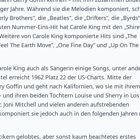
ger Jahre. Während sie die Melodien komponiert, sch
y Brothers“, die „Beatles“, die „Drifters“, die „Byrds“
rsten Nummer-Eins-Hit hat Carole King mit den „Shirel
Weitere von Carole King komponierte Hits sind „The
Feel The Earth Move“, „One Fine Day“ und „Up On The
Carole King auch als Sängerin einige Songs, unter an
tel erreicht 1962 Platz 22 der US-Charts. Mitte der
ry Goffin und geht nach Kalifornien, wo sie mit ihre
 und ihren beiden Töchtern Louise und Sherry in Los
, Joni Mitchell und vielen anderen aufstrebenden
 komponiert sie jedoch auch in den folgenden Jahren
ritikern gelobtes, aber sonst kaum beachtetes erstes