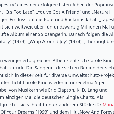
Tapestry“ eines der erfolgreichsten Alben der Popmusi
, „It’s Too Late“, „You’ve Got A Friend“ und „Natural
gen Einfluss auf die Pop- und Rockmusik hat. „Tapest
ft sich weltweit über fünfundzwanzig Millionen Mal 
aufte Album einer Solosängerin. Danach folgen die A
ntasy“ (1973), „Wrap Around Joy“ (1974), „Thoroughbre
 weniger erfolgreichen Alben zieht sich Carole King
ft zurück. Die Sängerin, die sich zu Beginn der sieb
 sich in dieser Zeit für diverse Umweltschutz-Proje
röffentlicht Carole King wieder in unregelmäßigen
bei von Musikern wie Eric Clapton, K. D. Lang und
zum einzigen Mal die deutschen Single Charts. Als
olgreich – sie schreibt unter anderem Stücke für
Mari
 Of Your Dreams (1993) und dem Hit „Now And Foreve