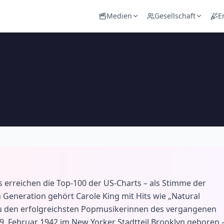
Medien
Gesellschaft
E
 erreichen die Top-100 der US-Charts – als Stimme der
eneration gehört Carole King mit Hits wie „Natural
zu den erfolgreichsten Popmusikerinnen des vergangenen
 9. Februar 1942 im New Yorker Stadtteil Brooklyn geboren 