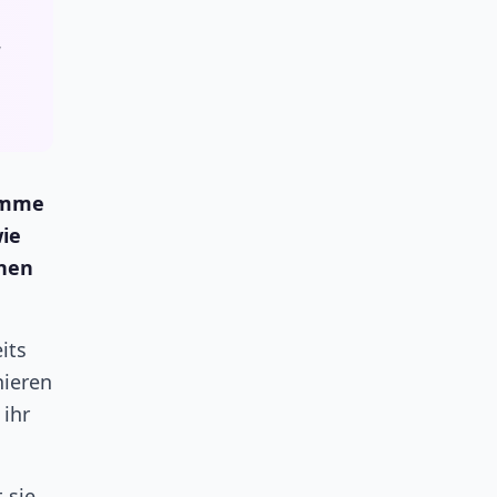
“
timme
ie
nnen
its
nieren
 ihr
 sie