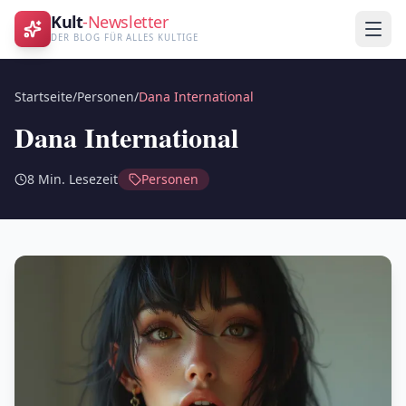
Kult
-Newsletter
DER BLOG FÜR ALLES KULTIGE
Startseite
/
Personen
/
Dana International
Dana International
8
Min. Lesezeit
Personen