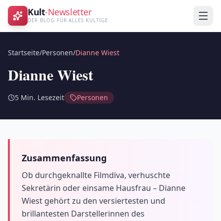
Kult
-Newsletter
DER BLOG FÜR ALLES KULTIGE
Startseite
/
Personen
/
Dianne Wiest
Dianne Wiest
5
Min. Lesezeit
Personen
Zusammenfassung
Ob durchgeknallte Filmdiva, verhuschte
Sekretärin oder einsame Hausfrau – Dianne
Wiest gehört zu den versiertesten und
brillantesten Darstellerinnen des