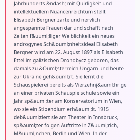
Jahrhunderts &ndash; mit Quirligkeit und
intellektuellem Nuancenreichtum stellt
Elisabeth Bergner zarte und nervlich
angespannte Frauen dar und schafft nach
Zeiten f&uuml;lliger Weiblichkeit ein neues
androgynes Sch&ouml;nheitsideal Elisabeth
Bergner wird am 22. August 1897 als Elisabeth
Ettel im galizischen Drohobycz geboren, das
damals zu &Ouml;sterreich-Ungarn und heute
zur Ukraine geh&ouml;rt. Sie lernt die
Schauspielerei bereits als Vierzehnj&auml;hrige
an einer privaten Schauspielschule sowie ein
Jahr sp&auml;ter am Konservatorium in Wien,
wo sie ein Stipendium erh&auml;lt. 1915
deb&uuml;tiert sie am Theater in Innsbruck,
sp&auml;ter folgen Auftritte in Z&uuml;rich,
M&uuml;nchen, Berlin und Wien. In der