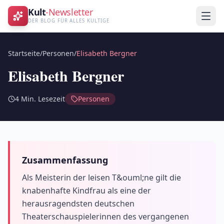
Kult
-Newsletter
DER BLOG FÜR ALLES KULTIGE
Startseite
/
Personen
/
Elisabeth Bergner
Elisabeth Bergner
4
Min. Lesezeit
Personen
Zusammenfassung
Als Meisterin der leisen T&ouml;ne gilt die
knabenhafte Kindfrau als eine der
herausragendsten deutschen
Theaterschauspielerinnen des vergangenen