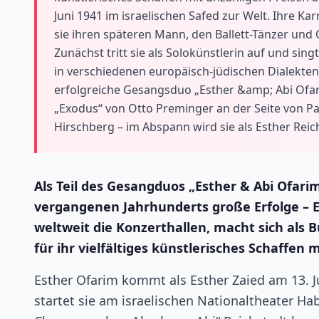
Juni 1941 im israelischen Safed zur Welt. Ihre Ka
sie ihren späteren Mann, den Ballett-Tänzer un
Zunächst tritt sie als Solokünstlerin auf und sin
in verschiedenen europäisch-jüdischen Dialekten 
erfolgreiche Gesangsduo „Esther &amp; Abi Ofa
„Exodus“ von Otto Preminger an der Seite von Pa
Hirschberg – im Abspann wird sie als Esther Reic
Als Teil des Gesangduos „Esther & Abi Ofarim
vergangenen Jahrhunderts große Erfolge – Es
weltweit die Konzerthallen, macht sich als
für ihr vielfältiges künstlerisches Schaffen
Esther Ofarim kommt als Esther Zaied am 13. Ju
startet sie am israelischen Nationaltheater Ha