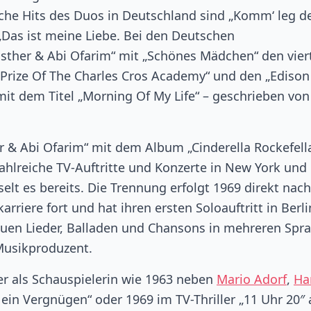
iche Hits des Duos in Deutschland sind „Komm‘ leg d
„Das ist meine Liebe. Bei den Deutschen
Esther & Abi Ofarim“ mit „Schönes Mädchen“ den vier
 Prize Of The Charles Cros Academy“ und den „Edison
it dem Titel „Morning Of My Life“ – geschrieben von
r & Abi Ofarim“ mit dem Album „Cinderella Rockefella
Zahlreiche TV-Auftritte und Konzerte in New York und
elt es bereits. Die Trennung erfolgt 1969 direkt nach
rriere fort und hat ihren ersten Soloauftritt in Berli
neuen Lieder, Balladen und Chansons in mehreren Spr
Musikproduzent.
er als Schauspielerin wie 1963 neben
Mario Adorf
,
Ha
 ein Vergnügen“ oder 1969 im TV-Thriller „11 Uhr 20″ 