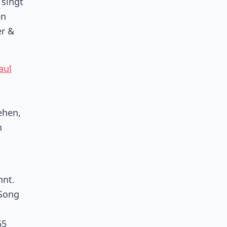
 singt
en
er &
aul
ehen,
n
nnt.
 Song
65