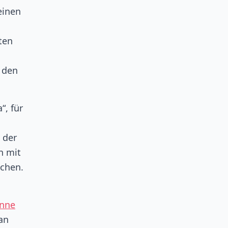
einen
ten
 den
“, für
 der
n mit
achen.
nne
an