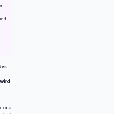
wo
 und
des
 wird
er und