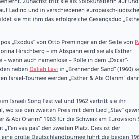
ernt. Zunächst tritt sie als Solokünstlerin auf und
 auf Ladino und in verschiedenen europäisch-jüdisch
ildet sie mit ihm das erfolgreiche Gesangsduo „Esth
pos „Exodus“ von Otto Preminger an der Seite von
P
norina Hirschberg – im Abspann wird sie als Esther
e – wenn auch namenlose – Rolle in dem „Oscar“-
eiden neben
Daliah Lavi
in „Brennender Sand“ (1960) s
sen Israel-Tournee werden „Esther & Abi Ofarim“ dan
m Israeli Song Festival und 1962 vertritt sie ihr
, wo sie den zweiten Preis mit dem Lied „Stav“ gewi
r & Abi Ofarim“ 1963 für die Schweiz am Eurovision
 „T’en vas pas“ den zweiten Platz. Dies ist der
 eine große Deutschlandtournee führt die beiden 19