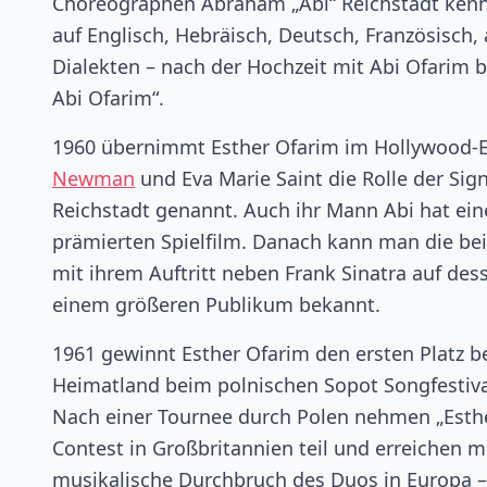
Choreographen Abraham „Abi“ Reichstadt kennenl
auf Englisch, Hebräisch, Deutsch, Französisch,
Dialekten – nach der Hochzeit mit Abi Ofarim b
Abi Ofarim“.
1960 übernimmt Esther Ofarim im Hollywood-E
Newman
und Eva Marie Saint die Rolle der Sig
Reichstadt genannt. Auch ihr Mann Abi hat ein
prämierten Spielfilm. Danach kann man die b
mit ihrem Auftritt neben Frank Sinatra auf des
einem größeren Publikum bekannt.
1961 gewinnt Esther Ofarim den ersten Platz bei
Heimatland beim polnischen Sopot Songfestival
Nach einer Tournee durch Polen nehmen „Esthe
Contest in Großbritannien teil und erreichen mit
musikalische Durchbruch des Duos in Europa –