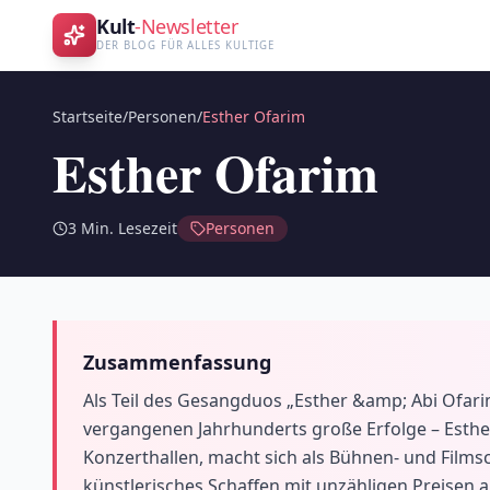
Kult
-Newsletter
DER BLOG FÜR ALLES KULTIGE
Startseite
/
Personen
/
Esther Ofarim
Esther Ofarim
3
Min. Lesezeit
Personen
Zusammenfassung
Als Teil des Gesangduos „Esther &amp; Abi Ofarim
vergangenen Jahrhunderts große Erfolge – Esther 
Konzerthallen, macht sich als Bühnen- und Filmsc
künstlerisches Schaffen mit unzähligen Preisen 