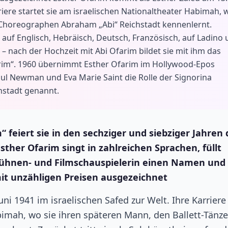
rriere startet sie am israelischen Nationaltheater Habimah, 
d Choreographen Abraham „Abi“ Reichstadt kennenlernt.
gt auf Englisch, Hebräisch, Deutsch, Französisch, auf Ladino
– nach der Hochzeit mit Abi Ofarim bildet sie mit ihm das
rim“. 1960 übernimmt Esther Ofarim im Hollywood-Epos
ul Newman und Eva Marie Saint die Rolle der Signorina
hstadt genannt.
“ feiert sie in den sechziger und siebziger Jahren 
ther Ofarim singt in zahlreichen Sprachen, füllt
 Bühnen- und Filmschauspielerin einen Namen und
 mit unzähligen Preisen ausgezeichnet
ni 1941 im israelischen Safed zur Welt. Ihre Karriere
bimah, wo sie ihren späteren Mann, den Ballett-Tänz