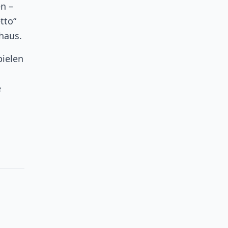
n –
tto“
haus.
pielen
e