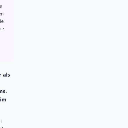
e
en
ie
ne
 als
ms.
 im
n