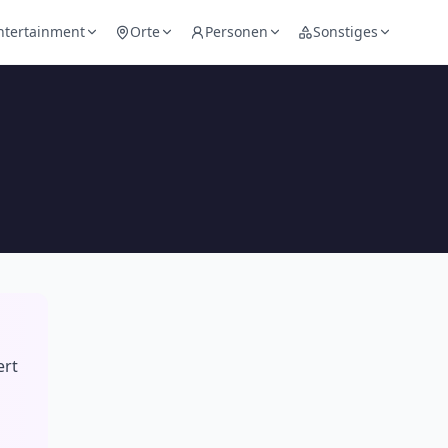
ntertainment
Orte
Personen
Sonstiges
ert