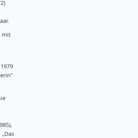
72)
aar.
 mit
 1979
erin“
sie
985),
, „Das