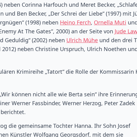
) neben Corinna Harfouch und Meret Becker, „Schlaf
n und Ben Becker, „Der Schrei der Liebe“ (1997) mit J
ergnügen“ (1998) neben
Heino Ferch
,
Ornella Muti
und
Enemy At The Gates“, 2000) an der Seite von
Jude La
nd Geduldig“ (2002) neben
Ulrich Mühe
und den drei T
 2012) neben Christine Urspruch, Ulrich Noethen un
ulären Krimireihe „Tatort“ die Rolle der Kommissarin 
„Wir können nicht alle wie Berta sein“ ihre Erinnerun
iner Werner Fassbinder, Werner Herzog, Peter Zadek
berichtet.
og die gemeinsame Tochter Hanna. Ihr Sohn Josef
hen Künstler Wolfgang Georgsdorf, mit dem sie