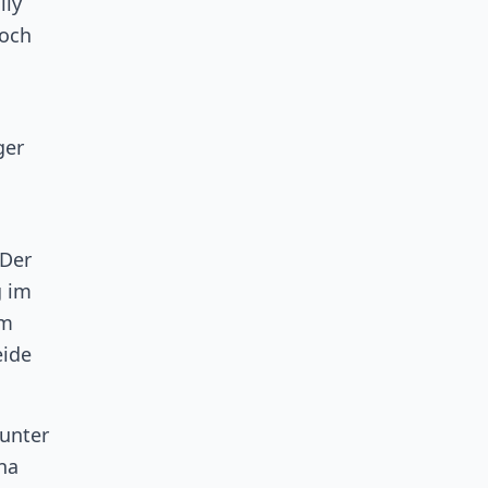
lly
noch
ger
„Der
g im
em
eide
 unter
na