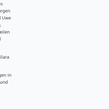
es
ürgen
 Uwe
w
,
eilen
d
Klara
gen in
 und