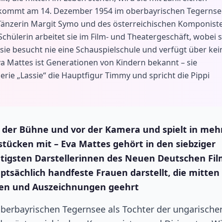
 kommt am 14. Dezember 1954 im oberbayrischen Tegernse
 Tänzerin Margit Symo und des österreichischen Komponist
Schülerin arbeitet sie im Film- und Theatergeschäft, wobei s
sie besucht nie eine Schauspielschule und verfügt über kei
a Mattes ist Generationen von Kindern bekannt – sie
Serie „Lassie“ die Hauptfigur Timmy und spricht die Pippi
f der Bühne und vor der Kamera und spielt in mehr
ücken mit – Eva Mattes gehört in den siebziger
htigsten Darstellerinnen des Neuen Deutschen Fil
uptsächlich handfeste Frauen darstellt, die mitten
isen und Auszeichnungen geehrt
erbayrischen Tegernsee als Tochter der ungarische