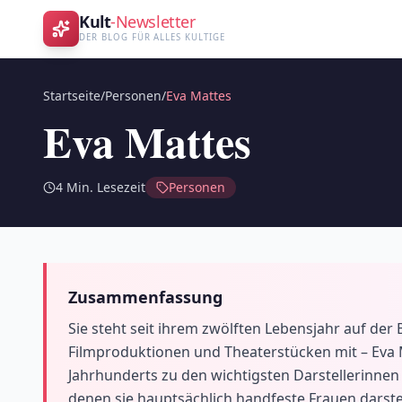
Kult
-Newsletter
DER BLOG FÜR ALLES KULTIGE
Startseite
/
Personen
/
Eva Mattes
Eva Mattes
4
Min. Lesezeit
Personen
Zusammenfassung
Sie steht seit ihrem zwölften Lebensjahr auf de
Filmproduktionen und Theaterstücken mit – Eva M
Jahrhunderts zu den wichtigsten Darstellerinnen 
denen sie hauptsächlich handfeste Frauen darstel