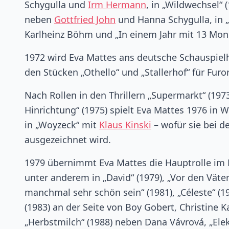
Schygulla und
Irm Hermann
, in „Wildwechsel“ 
neben
Gottfried John
und Hanna Schygulla, in „
Karlheinz Böhm und „In einem Jahr mit 13 Mo
1972 wird Eva Mattes ans deutsche Schauspiel
den Stücken „Othello“ und „Stallerhof“ für Furo
Nach Rollen in den Thrillern „Supermarkt“ (19
Hinrichtung“ (1975) spielt Eva Mattes 1976 in
in „Woyzeck“ mit
Klaus Kinski
– wofür sie bei d
ausgezeichnet wird.
1979 übernimmt Eva Mattes die Hauptrolle im D
unter anderem in „David“ (1979), „Vor den Väte
manchmal sehr schön sein“ (1981), „Céleste“ (19
(1983) an der Seite von Boy Gobert, Christine
„Herbstmilch“ (1988) neben Dana Vávrová, „Ele