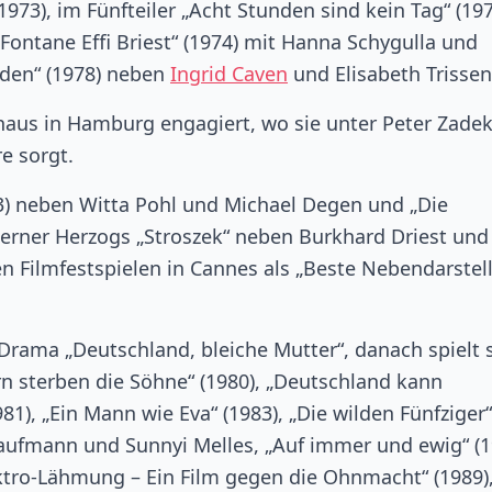
(1973), im Fünfteiler „Acht Stunden sind kein Tag“ (19
Fontane Effi Briest“ (1974) mit Hanna Schygulla und
nden“ (1978) neben
Ingrid Caven
und Elisabeth Trissen
haus in Hamburg engagiert, wo sie unter Peter Zadek
re sorgt.
73) neben Witta Pohl und Michael Degen und „Die
 Werner Herzogs „Stroszek“ neben Burkhard Driest und
en Filmfestspielen in Cannes als „Beste Nebendarstell
rama „Deutschland, bleiche Mutter“, danach spielt 
rn sterben die Söhne“ (1980), „Deutschland kann
81), „Ein Mann wie Eva“ (1983), „Die wilden Fünfziger“
 Kaufmann und Sunnyi Melles, „Auf immer und ewig“ (1
ktro-Lähmung – Ein Film gegen die Ohnmacht“ (1989)