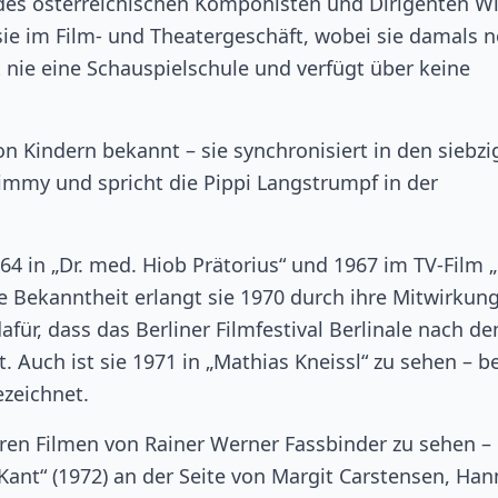
des österreichischen Komponisten und Dirigenten Wi
t sie im Film- und Theatergeschäft, wobei sie damals 
t nie eine Schauspielschule und verfügt über keine
n Kindern bekannt – sie synchronisiert in den siebzi
 Timmy und spricht die Pippi Langstrumpf in der
64 in „Dr. med. Hiob Prätorius“ und 1967 im TV-Film 
 Bekanntheit erlangt sie 1970 durch ihre Mitwirkun
dafür, dass das Berliner Filmfestival Berlinale nach d
t. Auch ist sie 1971 in „Mathias Kneissl“ zu sehen – b
zeichnet.
eren Filmen von Rainer Werner Fassbinder zu sehen –
Kant“ (1972) an der Seite von Margit Carstensen, Han