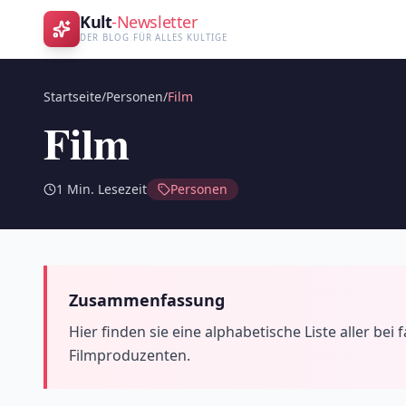
Kult
-Newsletter
DER BLOG FÜR ALLES KULTIGE
Startseite
/
Personen
/
Film
Film
1
Min. Lesezeit
Personen
Zusammenfassung
Hier finden sie eine alphabetische Liste aller be
Filmproduzenten.