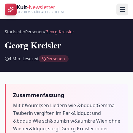
Kult
-Newsletter
DER BLOG FÜR ALLES KULTIGE
Startseite
/
Personen
/
Georg Kreisler
Georg Kreisler
4
Min. Lesezeit
Personen
Zusammenfassung
Mit b&ouml;sen Liedern wie &bdquo;Gemma
Tauberln vergiften im Park&ldquo; und
&bdquo;Wie sch&ouml;n w&auml;re Wien ohne
Wiener&ldquo; sorgt Georg Kreisler in der