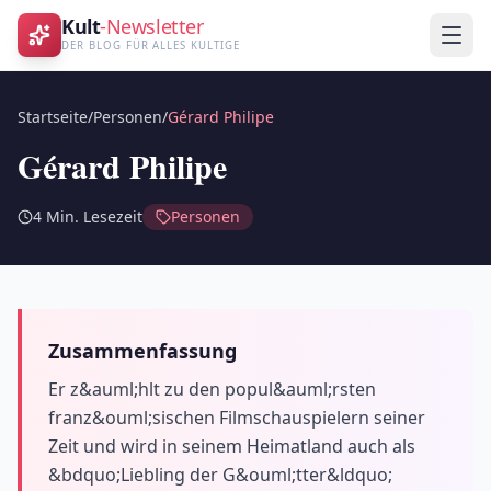
Kult
-Newsletter
DER BLOG FÜR ALLES KULTIGE
Startseite
/
Personen
/
Gérard Philipe
Gérard Philipe
4
Min. Lesezeit
Personen
Zusammenfassung
Er z&auml;hlt zu den popul&auml;rsten
franz&ouml;sischen Filmschauspielern seiner
Zeit und wird in seinem Heimatland auch als
&bdquo;Liebling der G&ouml;tter&ldquo;