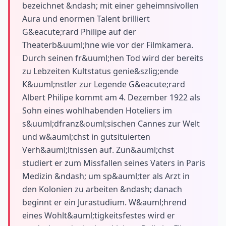
bezeichnet &ndash; mit einer geheimnsivollen
Aura und enormen Talent brilliert
G&eacute;rard Philipe auf der
Theaterb&uuml;hne wie vor der Filmkamera.
Durch seinen fr&uuml;hen Tod wird der bereits
zu Lebzeiten Kultstatus genie&szlig;ende
K&uuml;nstler zur Legende G&eacute;rard
Albert Philipe kommt am 4. Dezember 1922 als
Sohn eines wohlhabenden Hoteliers im
s&uuml;dfranz&ouml;sischen Cannes zur Welt
und w&auml;chst in gutsituierten
Verh&auml;ltnissen auf. Zun&auml;chst
studiert er zum Missfallen seines Vaters in Paris
Medizin &ndash; um sp&auml;ter als Arzt in
den Kolonien zu arbeiten &ndash; danach
beginnt er ein Jurastudium. W&auml;hrend
eines Wohlt&auml;tigkeitsfestes wird er