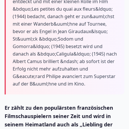
entdeckt und mit einer kleinen Rolle im Film
&bdquo;Les petites du quai aux fleurs&ldquo;
(1944) bedacht, danach geht er zun&auml;chst
mit einer Wanderb&uuml;hne auf Tournee,
bevor er als Engel in Jean Giraudaux&lsquo;
St&uuml;ck &bdquo;Sodom und
Gomorra&ldquo; (1945) besetzt wird und
danach als &bdquo;Caligula&ldquo; (1945) nach
Albert Camus brilliert &ndash; ab sofort ist der
Erfolg nicht mehr aufzuhalten und
G&eacute;rard Philipe avanciert zum Superstar
auf der B&uuml;hne und im Kino.
Er zählt zu den populärsten französischen
Filmschauspielern seiner Zeit und wird in
seinem Heimatland auch als „Liebling der