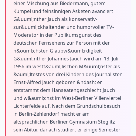
einer Mischung aus Biedermann, gutem
Kumpel und feinsinnigen Asketen avanciert
G&uuml;nther Jauch als konservativ-
zur&uuml;ckhaltender und humorvoller TV-
Moderator in der Publikumsgunst des
deutschen Fernsehens zur Person mit der
h&ouml;chsten Glaubw&uuml;rdigkeit
G&uuml;nther Johannes Jauch wird am 13. Juli
1956 im westf&auml;lischen M&uuml;nster als
&auml;ltestes von drei Kindern des Journalisten
Ernst-Alfred Jauch geboren &ndash; er
entstammt dem Hanseatengeschlecht Jauch
und w&auml;chst im West-Berliner Villenviertel
Lichterfelde auf. Nach dem Grundschulbesuch
in Berlin-Zehlendorf macht er am
altsprachlichen Berliner Gymnasium Steglitz
sein Abitur, danach studiert er einige Semester