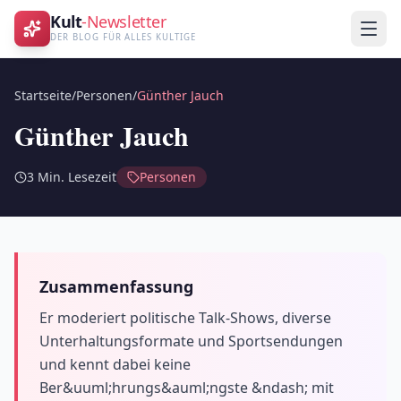
Kult
-Newsletter
DER BLOG FÜR ALLES KULTIGE
Startseite
/
Personen
/
Günther Jauch
Günther Jauch
3
Min. Lesezeit
Personen
Zusammenfassung
Er moderiert politische Talk-Shows, diverse
Unterhaltungsformate und Sportsendungen
und kennt dabei keine
Ber&uuml;hrungs&auml;ngste &ndash; mit