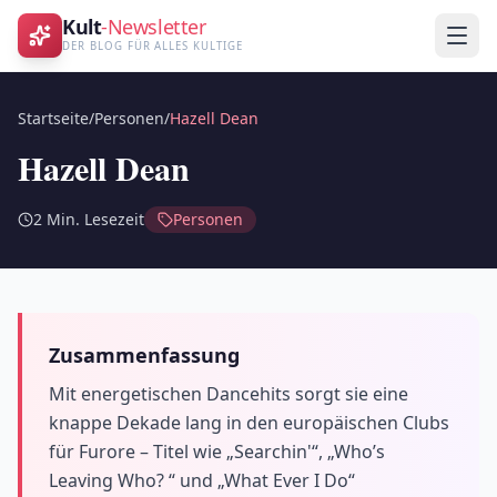
Kult
-Newsletter
DER BLOG FÜR ALLES KULTIGE
Startseite
/
Personen
/
Hazell Dean
Hazell Dean
2
Min. Lesezeit
Personen
Zusammenfassung
Mit energetischen Dancehits sorgt sie eine
knappe Dekade lang in den europäischen Clubs
für Furore – Titel wie „Searchin'“, „Who’s
Leaving Who? “ und „What Ever I Do“