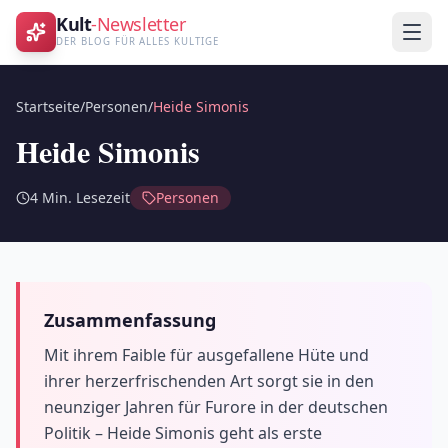
Kult
-Newsletter
DER BLOG FÜR ALLES KULTIGE
Startseite
/
Personen
/
Heide Simonis
Heide Simonis
4
Min. Lesezeit
Personen
Zusammenfassung
Mit ihrem Faible für ausgefallene Hüte und
ihrer herzerfrischenden Art sorgt sie in den
neunziger Jahren für Furore in der deutschen
Politik – Heide Simonis geht als erste