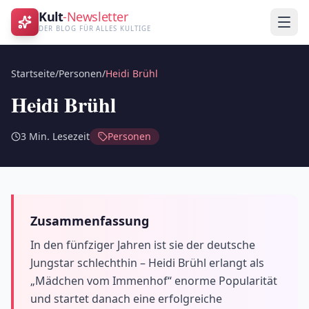
Kult
-Newsletter
DER BLOG FÜR ALLES KULTIGE
Startseite
/
Personen
/
Heidi Brühl
Heidi Brühl
3
Min. Lesezeit
Personen
Zusammenfassung
In den fünfziger Jahren ist sie der deutsche
Jungstar schlechthin – Heidi Brühl erlangt als
„Mädchen vom Immenhof“ enorme Popularität
und startet danach eine erfolgreiche