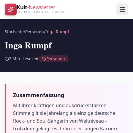
Kult
-Newsletter
DER BLOG FÜR ALLES KULTIGE
Startseite
/
Personen
/
Inga Rumpf
Inga Rumpf
2
Min. Lesezeit
Personen
Zusammenfassung
Mit ihrer kräftigen und ausdrucksstarken
Stimme gilt sie jahrelang als einzige deutsche
Rock- und Soul-Sängerin von Weltniveau –
trotzdem gelingt es ihr in ihrer langen Karriere