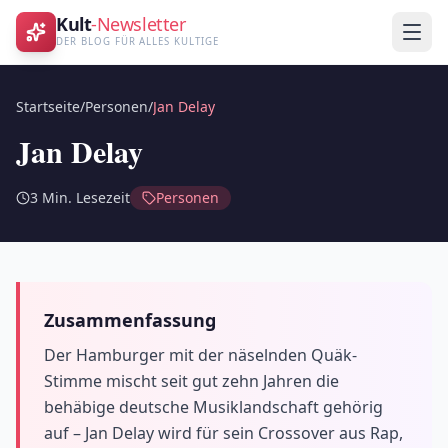
Kult
-Newsletter
DER BLOG FÜR ALLES KULTIGE
Startseite
/
Personen
/
Jan Delay
Jan Delay
3
Min. Lesezeit
Personen
Zusammenfassung
Der Hamburger mit der näselnden Quäk-
Stimme mischt seit gut zehn Jahren die
behäbige deutsche Musiklandschaft gehörig
auf – Jan Delay wird für sein Crossover aus Rap,