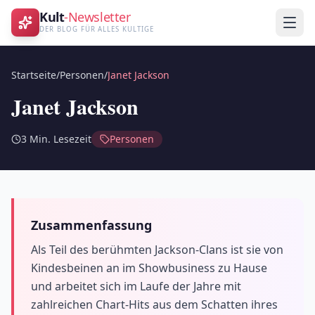
Kult
-Newsletter
DER BLOG FÜR ALLES KULTIGE
Startseite
/
Personen
/
Janet Jackson
Janet Jackson
3
Min. Lesezeit
Personen
Zusammenfassung
Als Teil des berühmten Jackson-Clans ist sie von
Kindesbeinen an im Showbusiness zu Hause
und arbeitet sich im Laufe der Jahre mit
zahlreichen Chart-Hits aus dem Schatten ihres