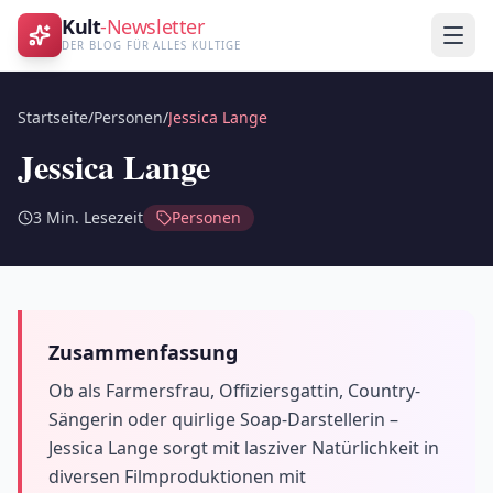
Kult
-Newsletter
DER BLOG FÜR ALLES KULTIGE
Startseite
/
Personen
/
Jessica Lange
Jessica Lange
3
Min. Lesezeit
Personen
Zusammenfassung
Ob als Farmersfrau, Offiziersgattin, Country-
Sängerin oder quirlige Soap-Darstellerin –
Jessica Lange sorgt mit lasziver Natürlichkeit in
diversen Filmproduktionen mit