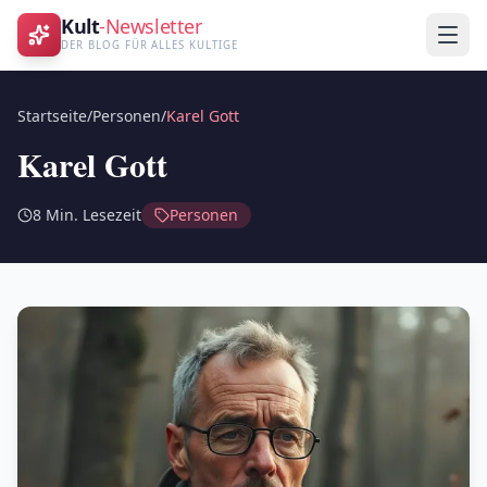
Kult
-Newsletter
DER BLOG FÜR ALLES KULTIGE
Startseite
/
Personen
/
Karel Gott
Karel Gott
8
Min. Lesezeit
Personen