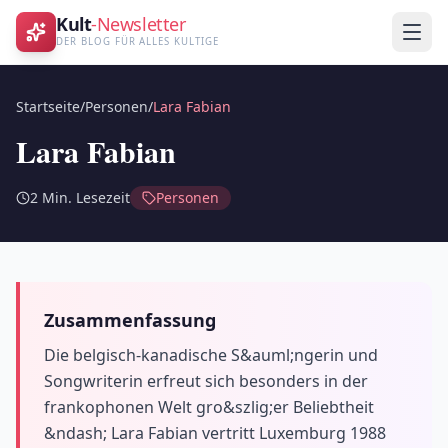
Kult
-Newsletter
DER BLOG FÜR ALLES KULTIGE
Startseite
/
Personen
/
Lara Fabian
Lara Fabian
2
Min. Lesezeit
Personen
Zusammenfassung
Die belgisch-kanadische S&auml;ngerin und
Songwriterin erfreut sich besonders in der
frankophonen Welt gro&szlig;er Beliebtheit
&ndash; Lara Fabian vertritt Luxemburg 1988