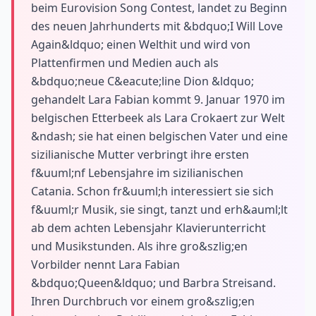
beim Eurovision Song Contest, landet zu Beginn
des neuen Jahrhunderts mit &bdquo;I Will Love
Again&ldquo; einen Welthit und wird von
Plattenfirmen und Medien auch als
&bdquo;neue C&eacute;line Dion &ldquo;
gehandelt Lara Fabian kommt 9. Januar 1970 im
belgischen Etterbeek als Lara Crokaert zur Welt
&ndash; sie hat einen belgischen Vater und eine
sizilianische Mutter verbringt ihre ersten
f&uuml;nf Lebensjahre im sizilianischen
Catania. Schon fr&uuml;h interessiert sie sich
f&uuml;r Musik, sie singt, tanzt und erh&auml;lt
ab dem achten Lebensjahr Klavierunterricht
und Musikstunden. Als ihre gro&szlig;en
Vorbilder nennt Lara Fabian
&bdquo;Queen&ldquo; und Barbra Streisand.
Ihren Durchbruch vor einem gro&szlig;en