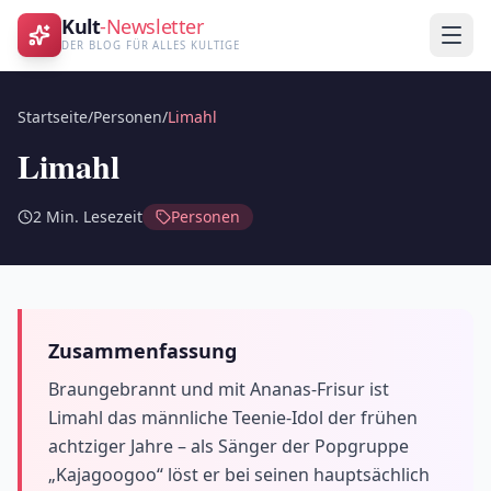
Kult
-Newsletter
DER BLOG FÜR ALLES KULTIGE
Startseite
/
Personen
/
Limahl
Limahl
2
Min. Lesezeit
Personen
Zusammenfassung
Braungebrannt und mit Ananas-Frisur ist
Limahl das männliche Teenie-Idol der frühen
achtziger Jahre – als Sänger der Popgruppe
„Kajagoogoo“ löst er bei seinen hauptsächlich