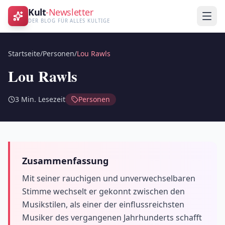
Kult
-Newsletter
DER BLOG FÜR ALLES KULTIGE
Startseite
/
Personen
/
Lou Rawls
Lou Rawls
3
Min. Lesezeit
Personen
Zusammenfassung
Mit seiner rauchigen und unverwechselbaren
Stimme wechselt er gekonnt zwischen den
Musikstilen, als einer der einflussreichsten
Musiker des vergangenen Jahrhunderts schafft