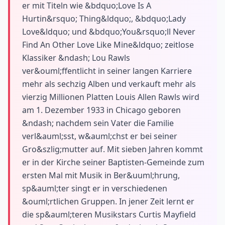
er mit Titeln wie &bdquo;Love Is A
Hurtin&rsquo; Thing&ldquo;, &bdquo;Lady
Love&ldquo; und &bdquo;You&rsquo;ll Never
Find An Other Love Like Mine&ldquo; zeitlose
Klassiker &ndash; Lou Rawls
ver&ouml;ffentlicht in seiner langen Karriere
mehr als sechzig Alben und verkauft mehr als
vierzig Millionen Platten Louis Allen Rawls wird
am 1. Dezember 1933 in Chicago geboren
&ndash; nachdem sein Vater die Familie
verl&auml;sst, w&auml;chst er bei seiner
Gro&szlig;mutter auf. Mit sieben Jahren kommt
er in der Kirche seiner Baptisten-Gemeinde zum
ersten Mal mit Musik in Ber&uuml;hrung,
sp&auml;ter singt er in verschiedenen
&ouml;rtlichen Gruppen. In jener Zeit lernt er
die sp&auml;teren Musikstars Curtis Mayfield