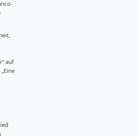
anco-
n
eit,
r“ auf
 „Eine
Lied
n