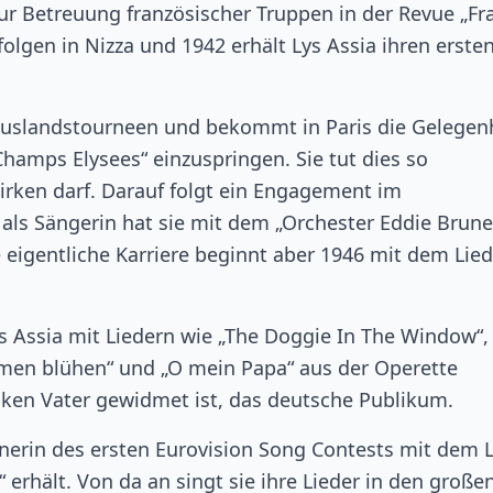
 zur Betreuung französischer Truppen in der Revue „Fr
 folgen in Nizza und 1942 erhält Lys Assia ihren erste
Auslandstourneen und bekommt in Paris die Gelegenh
hamps Elysees“ einzuspringen. Sie tut dies so
irken darf. Darauf folgt ein Engagement im
als Sängerin hat sie mit dem „Orchester Eddie Brune
 eigentliche Karriere beginnt aber 1946 mit dem Lied
ys Assia mit Liedern wie „The Doggie In The Window“,
umen blühen“ und „O mein Papa“ aus der Operette
nken Vater gewidmet ist, das deutsche Publikum.
nnerin des ersten Eurovision Song Contests mit dem 
e“ erhält. Von da an singt sie ihre Lieder in den große