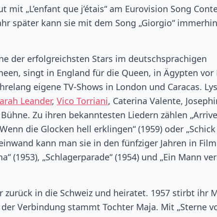
t mit „L’enfant que j’étais“ am Eurovision Song Cont
 Jahr später kann sie mit dem Song „Giorgio“ immerhi
 eine der erfolgreichsten Stars im deutschsprachigen
een, singt in England für die Queen, in Ägypten vor
jahrelang eigene TV-Shows in London und Caracas. Ly
arah Leander
,
Vico Torriani
, Caterina Valente, Joseph
 Bühne. Zu ihren bekanntesten Liedern zählen „Arrive
„Wenn die Glocken hell erklingen“ (1959) oder „Schick
einwand kann man sie in den fünfziger Jahren in Fil
ina“ (1953), „Schlagerparade“ (1954) und „Ein Mann ver
er zurück in die Schweiz und heiratet. 1957 stirbt ihr 
der Verbindung stammt Tochter Maja. Mit „Sterne v