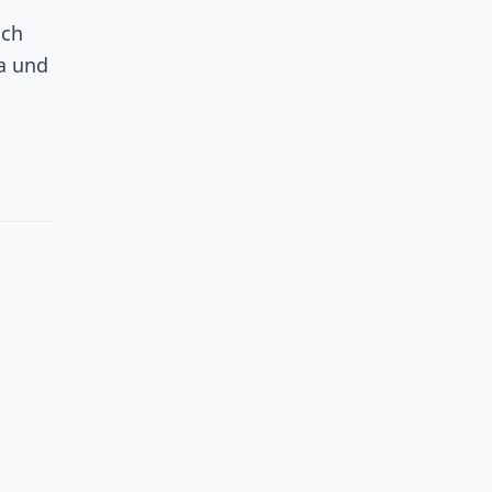
ich
pa und