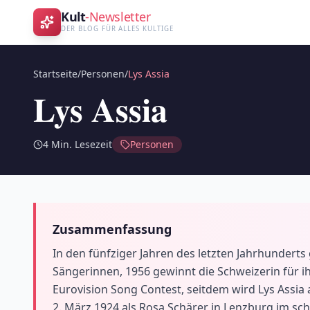
Kult
-Newsletter
DER BLOG FÜR ALLES KULTIGE
Startseite
/
Personen
/
Lys Assia
Lys Assia
4
Min. Lesezeit
Personen
Zusammenfassung
In den fünfziger Jahren des letzten Jahrhunderts
Sängerinnen, 1956 gewinnt die Schweizerin für ih
Eurovision Song Contest, seitdem wird Lys Assia
2. März 1924 als Rosa Schärer in Lenzburg im sc