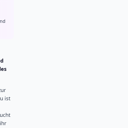
und
ed
des
zur
u ist
sucht
ihr