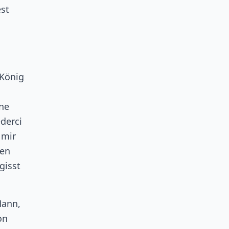
est
n
 König
s
ine
derci
 mir
men
gisst
Mann,
on