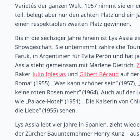
Varietés der ganzen Welt. 1957 nimmt sie erneu
teil, belegt aber nur den achten Platz und ein
einen respektablen zweiten Platz gewinnen.
Bis in die sechziger Jahre hinein ist Lys Assia
Showgeschäft. Sie unternimmt zahlreiche Tourn
Faruk, in Argentinien für Evita Perón und hat 
Assia steht gemeinsam mit Marlene Dietrich,
Z
Baker,
Julio Iglesias
und
Gilbert Bécaud
auf der
Roma“ (1955), „Was kann schöner sein“ (1957), 
keine roten Rosen mehr“ (1964). Auch auf der L
wie „Palace-Hotel“ (1951), „Die Kaiserin von Ch
die Liebe“ (1955) sehen.
Lys Assia lebt vier Jahre in Spanien, zieht wied
der Zürcher Bauunternehmer Henry Kunz – aus 