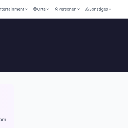
ntertainment
Orte
Personen
Sonstiges
 am