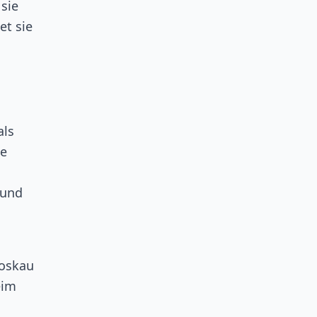
 sie
et sie
als
te
 und
Moskau
eim