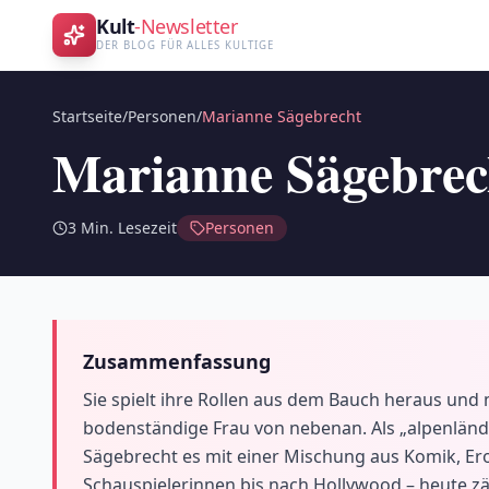
Kult
-Newsletter
DER BLOG FÜR ALLES KULTIGE
Startseite
/
Personen
/
Marianne Sägebrecht
Marianne Sägebrec
3
Min. Lesezeit
Personen
Zusammenfassung
Sie spielt ihre Rollen aus dem Bauch heraus un
bodenständige Frau von nebenan. Als „alpenländi
Sägebrecht es mit einer Mischung aus Komik, Er
Schauspielerinnen bis nach Hollywood – heute zäh