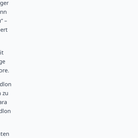
rger
ann
“ –
ert
it
ge
ore.
Adlon
n zu
ara
Adlon
uten