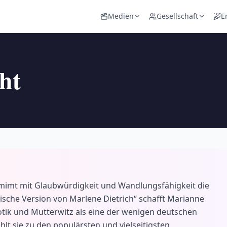
Medien
Gesellschaft
E
ht
d mimt mit Glaubwürdigkeit und Wandlungsfähigkeit die
sche Version von Marlene Dietrich“ schafft Marianne
otik und Mutterwitz als eine der wenigen deutschen
lt sie zu den populärsten und vielseitigsten