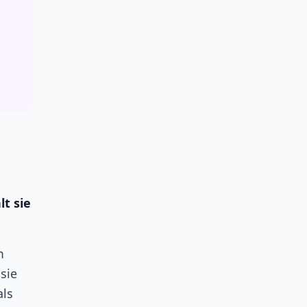
t sie
m
sie
als