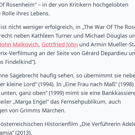
f Rosenheim“ – in der von Kritikern hochgelobten
 Rolle ihres Lebens.
ist nicht weniger erfolgreich, in „The War Of The Ros
brecht neben Kathleen Turner und Michael Douglas u
John Malkovich
,
Gottfried John
und Armin Mueller-St
terix-Verfilmung an der Seite von Gérard Depardieu u
s Findelkind“).
ne Sägebrecht häufig sehen, so übernimmt sie neb
r kleine Lord“ (1994). In „Eine Frau nach Maß“ (1998) 
 unten, ganz oben“ (1999) mimt sie eine Bankkassiere
eiler „Marga Engel“ das Fernsehpublikum, auch
ngen von Grimms Märchen.
österreichischen Historienfilm „Die Verführerin Adel
mia“ (2013).