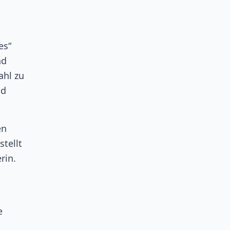
es“
nd
ahl zu
nd
en
stellt
rin.
e