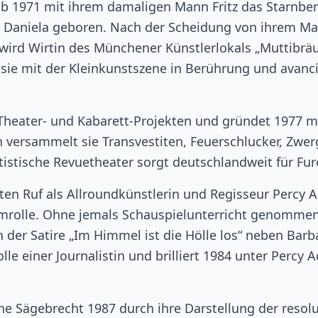
 ab 1971 mit ihrem damaligen Mann Fritz das Starnbe
er Daniela geboren. Nach der Scheidung von ihrem M
rd Wirtin des Münchener Künstlerlokals „Muttibräu
sie mit der Kleinkunstszene in Berührung und avanci
 Theater- und Kabarett-Projekten und gründet 1977 m
n versammelt sie Transvestiten, Feuerschlucker, Zwer
istische Revuetheater sorgt deutschlandweit für Fur
ten Ruf als Allroundkünstlerin und Regisseur Percy 
 Filmrolle. Ohne jemals Schauspielunterricht genomme
 der Satire „Im Himmel ist die Hölle los“ neben Barb
e einer Journalistin und brilliert 1984 unter Percy 
ne Sägebrecht 1987 durch ihre Darstellung der resol