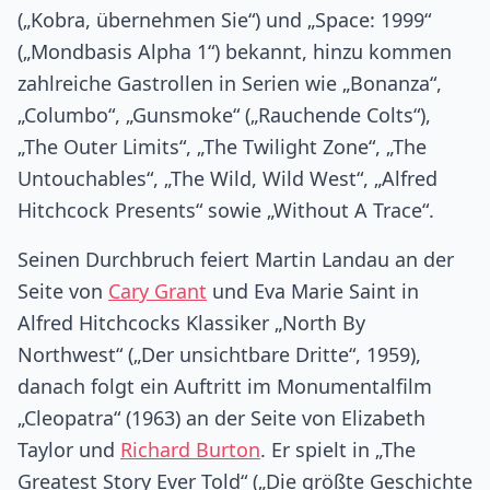
(„Kobra, übernehmen Sie“) und „Space: 1999“
(„Mondbasis Alpha 1“) bekannt, hinzu kommen
zahlreiche Gastrollen in Serien wie „Bonanza“,
„Columbo“, „Gunsmoke“ („Rauchende Colts“),
„The Outer Limits“, „The Twilight Zone“, „The
Untouchables“, „The Wild, Wild West“, „Alfred
Hitchcock Presents“ sowie „Without A Trace“.
Seinen Durchbruch feiert Martin Landau an der
Seite von
Cary Grant
und Eva Marie Saint in
Alfred Hitchcocks Klassiker „North By
Northwest“ („Der unsichtbare Dritte“, 1959),
danach folgt ein Auftritt im Monumentalfilm
„Cleopatra“ (1963) an der Seite von Elizabeth
Taylor und
Richard Burton
. Er spielt in „The
Greatest Story Ever Told“ („Die größte Geschichte