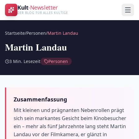
Kult
-Newsletter
DER BLOG FÜR ALLES KULTIGE
Startseite
/
Personen
/
Martin Landau
Martin Landau
3
Min. Lesezeit
Personen
Zusammenfassung
Mit kleinen und prägnanten Nebenrollen prägt
sich sein markantes Gesicht beim Kinobesucher
ein – mehr als fünf Jahrzehnte lang steht Martin
Landau vor der Filmkamera, er glänzt in