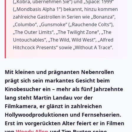
(„Kobra, übernehmen Sie“) und „Space: 1999“
(„Mondbasis Alpha 1“) bekannt, hinzu kommen
zahlreiche Gastrollen in Serien wie „Bonanza“,
„Columbo“, „Gunsmoke“ („Rauchende Colts“),
„The Outer Limits“, „The Twilight Zone“, „The
Untouchables“, „The Wild, Wild West“, „Alfred
Hitchcock Presents“ sowie „Without A Trace“.
Mit kleinen und prägnanten Nebenrollen
prägt sich sein markantes Gesicht beim
Kinobesucher ein – mehr als fünf Jahrzehnte
lang steht Martin Landau vor der
Filmkamera, er glänzt in zahlreichen
Hollywoodproduktionen und Fernsehserien.
Erst im vorgerückten Alter feiert er in Filmen
von
Woody Allen
und Tim Burton seine