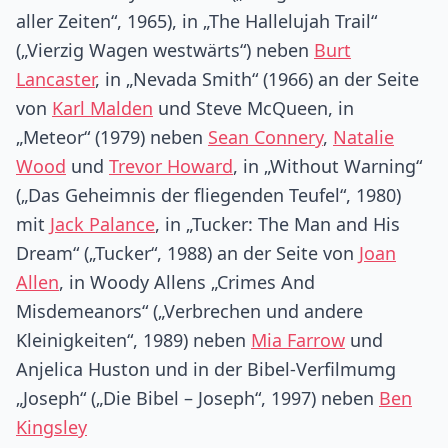
aller Zeiten“, 1965), in „The Hallelujah Trail“
(„Vierzig Wagen westwärts“) neben
Burt
Lancaster
, in „Nevada Smith“ (1966) an der Seite
von
Karl Malden
und Steve McQueen, in
„Meteor“ (1979) neben
Sean Connery
,
Natalie
Wood
und
Trevor Howard
, in „Without Warning“
(„Das Geheimnis der fliegenden Teufel“, 1980)
mit
Jack Palance
, in „Tucker: The Man and His
Dream“ („Tucker“, 1988) an der Seite von
Joan
Allen
, in Woody Allens „Crimes And
Misdemeanors“ („Verbrechen und andere
Kleinigkeiten“, 1989) neben
Mia Farrow
und
Anjelica Huston und in der Bibel-Verfilmumg
„Joseph“ („Die Bibel – Joseph“, 1997) neben
Ben
Kingsley