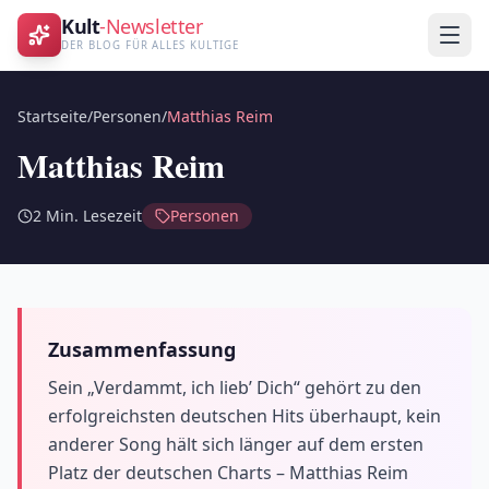
Kult
-Newsletter
DER BLOG FÜR ALLES KULTIGE
Startseite
/
Personen
/
Matthias Reim
Matthias Reim
2
Min. Lesezeit
Personen
Zusammenfassung
Sein „Verdammt, ich lieb’ Dich“ gehört zu den
erfolgreichsten deutschen Hits überhaupt, kein
anderer Song hält sich länger auf dem ersten
Platz der deutschen Charts – Matthias Reim