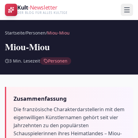
Kult
-Newsletter
DER BLOG FÜR ALLES KULTIGE
Startseite
/
Personen
/
Miou-Miou
Miou-Miou
3
Min. Lesezeit
Personen
Zusammenfassung
Die französische Charakterdarstellerin mit dem
eigenwilligen Künstlernamen gehört seit vier
Jahrzehnten zu den populärsten
Schauspielerinnen ihres Heimatlandes – Miou-