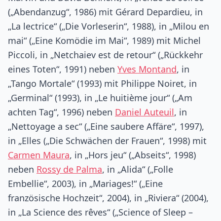
(„Abendanzug“, 1986) mit Gérard Depardieu, in
„La lectrice“ („Die Vorleserin“, 1988), in „Milou en
mai“ („Eine Komödie im Mai“, 1989) mit Michel
Piccoli, in „Netchaiev est de retour“ („Rückkehr
eines Toten“, 1991) neben
Yves Montand
, in
„Tango Mortale“ (1993) mit Philippe Noiret, in
„Germinal“ (1993), in „Le huitième jour“ („Am
achten Tag“, 1996) neben
Daniel Auteuil
, in
„Nettoyage a sec“ („Eine saubere Affäre“, 1997),
in „Elles („Die Schwächen der Frauen“, 1998) mit
Carmen Maura
, in „Hors jeu“ („Abseits“, 1998)
neben
Rossy de Palma
, in „Alida“ („Folle
Embellie“, 2003), in „Mariages!“ („Eine
französische Hochzeit“, 2004), in „Riviera“ (2004),
in „La Science des rêves“ („Science of Sleep –