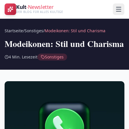
Kult
-Newsletter
DER BLOG FÜR ALLES KULTIGE
Startseite
/
Sonstiges
/
Modeikonen: Stil und Charisma
Modeikonen: Stil und Charisma
4
Min. Lesezeit
Sonstiges