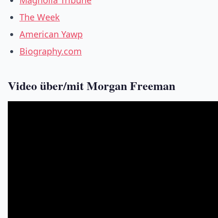
Magnolia Tribune
The Week
American Yawp
Biography.com
Video über/mit Morgan Freeman