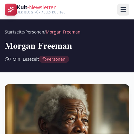
Kult
-Newsletter
DER BLOG FÜR ALLES KULTIGE
Startseite
/
Personen
/
Morgan Freeman
Morgan Freeman
7
Min. Lesezeit
Personen